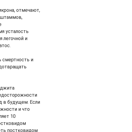
икрона, отмечают,
 штаммов,
е
мя усталость
я легочной и
атос.
ь смертность и
едотвращать
иджита
предосторожности
д в будущем. Если
жности и что
ляет 10
постковидом
леть постковидом