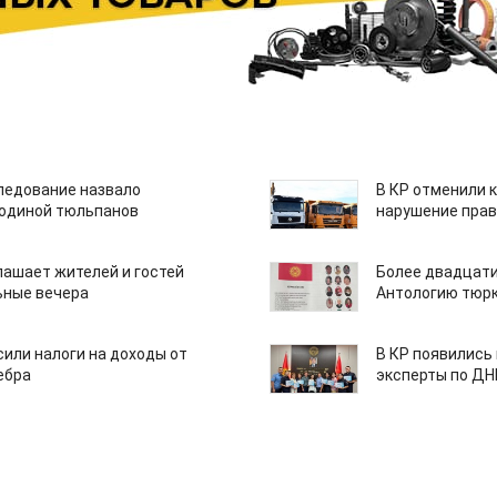
едование назвало
В КР отменили 
одиной тюльпанов
нарушение прав
лашает жителей и гостей
Более двадцати
ьные вечера
Антологию тюрк
или налоги на доходы от
В КР появились
ебра
эксперты по Д