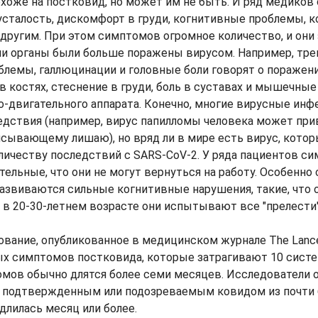
охоже на постковид, но может им не быть. И ряд медиков 
усталость, дискомфорт в груди, когнитивные проблемы, 
другим. При этом симптомов огромное количество, и они з
и органы были больше поражены вирусом. Например, трев
лемы, галлюцинации и головные боли говорят о поражени
в костях, стеснение в груди, боль в суставах и мышечные
о-двигательного аппарата. Конечно, многие вирусные и
дствия (например, вирус папилломы человека может приве
ясывающему лишаю), но вряд ли в мире есть вирус, кото
личеству последствий с SARS-CoV-2. У ряда пациентов с
тельные, что они не могут вернуться на работу. Особенно 
звиваются сильные когнитивные нарушения, такие, что 
 в 20-30-летнем возрасте они испытывают все "прелести
вание, опубликованное в медицинском журнале The Lance
х симптомов постковида, которые затрагивают 10 систе
мов обычно длятся более семи месяцев. Исследователи о
с подтвержденным или подозреваемым ковидом из почти 6
длилась месяц или более.