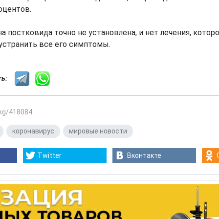
оцентов.
на постковида точно не установлена, и нет лечения, котор
устранить все его симптомы.
сть:
.kg/418084
,
коронавирус
,
мировые новости
Twitter
Вконтакте