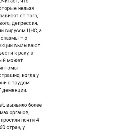
считает, что
которые нельзя
ависят от того,
ога, депрессия,
и вирусом ЦНС, а
 спазмы – о
нфекции вызывают
сти к раку, а
рый может
имптомы
страшно, когда у
они с трудом
" деменции.
t, выявило более
мах органов,
просили почти 4
0 стран, у