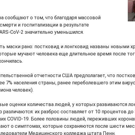
а сообщают о том, что благодаря массовой
смерти и госпитализации в результате
ARS-CoV-2 значительно уменьшился.
ть маски рано: постковид и лонгковид названы новыми х
оторые мучают человека еще длительное время после того
кончилась.
ительственной отчетности США предполагает, что постко
ее 7% населения страны, ранее переболевшего этим вирус
иона человек).
вые оценки количества людей, у которых развиваются ло
о различаются: их разброс составляет от 10 процентов до
их COVID-19. Более половины людей, переживших корон
ают о симптомах, которые сохраняются после шести мес
следователи Медицинского колледжа штата Пенн.