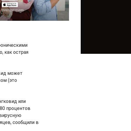
роническими
, как острая
вид может
ом (это
нгковид или
 80 процентов
авирусную
яцев, сообщили в