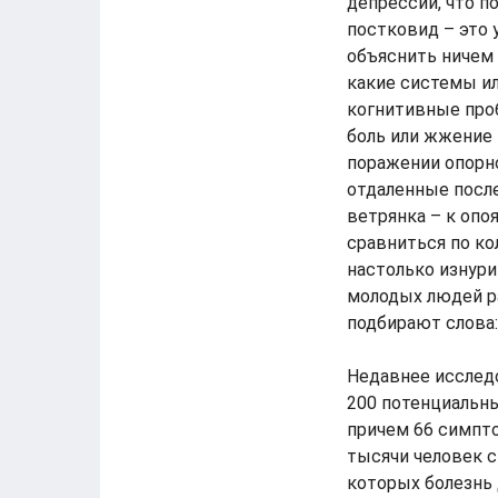
депрессий, что п
постковид – это 
объяснить ничем 
какие системы ил
когнитивные проб
боль или жжение 
поражении опорн
отдаленные после
ветрянка – к опо
сравниться по ко
настолько изнури
молодых людей ра
подбирают слова:
Недавнее исследо
200 потенциальны
причем 66 симпто
тысячи человек 
которых болезнь 