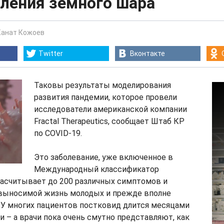
еления земного шара
Канат Кожоев
Twitter
Вконтакте
Таковы результаты моделирования
развития пандемии, которое провели
исследователи американской компании
Fractal Therapeutics, сообщает Штаб КР
по COVID-19.
Это заболевание, уже включенное в
Международный классификатор
насчитывает до 200 различных симптомов и
евыносимой жизнь молодых и прежде вполне
 У многих пациентов постковид длится месяцами
и – а врачи пока очень смутно представляют, как