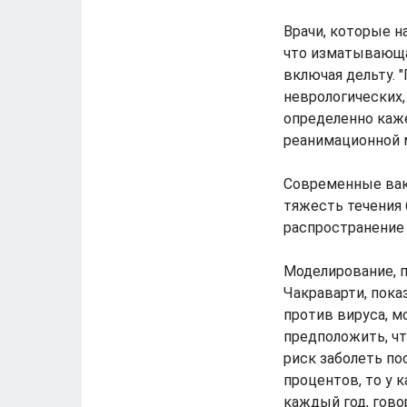
Врачи, которые н
что изматывающа
включая дельту.
неврологических,
определенно каже
реанимационной 
Современные вак
тяжесть течения
распространение 
Моделирование, 
Чакраварти, пока
против вируса, м
предположить, чт
риск заболеть по
процентов, то у 
каждый год, гово