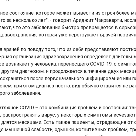
нное состояние, которое может вывести из строя более м
го за несколько лет", - говорит Ариджит Чакраварти, исс
тают, что это заболевание быстро превращается в серье
равоохранения, которая уже перегружает врачей первичн
я врачей по поводу того, что из себя представляют постк
ирная организация здравоохранения определяет длительн
ое возникает у человека, перенесшего COVID-19, с симпт
 другим диагнозом, и продолжается в течение двух месяце
охраняться после первоначального инфицирования или п
енем, при этом диагноз постковид обычно ставится не ра
рого заболевания.
атяжной COVID – это комбинация проблем и состояний: т
ь распространять вирус; у некоторых симптомы исчезают
их длятся месяцами. Есть также пациенты, страдающие от
де мышечной слабости, одышки, когнитивных проблем, т