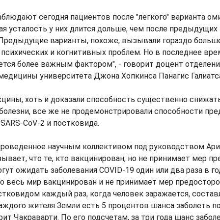
аблюдают сегодня пациентов после "легкого" варианта ом
я усталость у них длится дольше, чем после предыдущих
 "Предыдущие варианты, похоже, вызывали гораздо больш
 психических и когнитивных проблем. Но в последнее вре
тся более важным фактором", - говорит доцент отделени
медицины университета Джона Хопкинса Панагис Галиатс
цины, хоть и доказали способность существенно снижат
 болезни, все же не продемонстрировали способности пр
SARS-CoV-2 и постковида.
проведенное научным коллективом под руководством Ар
зывает, что те, кто вакцинирован, но не принимает мер 
огут ожидать заболевания COVID-19 один или два раза в го
о весь мир вакцинирован и не принимает мер предосторо
стковидом каждый раз, когда человек заражается, состав
каждого жителя Земли есть 5 процентов шанса заболеть 
рит Чакраварти. По его подсчетам, за три года шанс забо