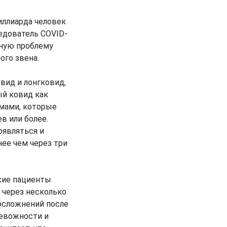
иллиарда человек
ледователь COVID-
зную проблему
ого звена.
овид и лонгковид,
ый ковид как
омами, которые
в или более.
оявляться и
нее чем через три
акие пациенты
 через несколько
 осложнений после
ревожности и