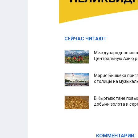
СЕЙЧАС ЧИТАЮТ
Международное иссл
Центральную Азию р
Мэрия Бишкека приг
столицы на музыкал
В Кыргызстане повыс
добычи золота и сер
КОММЕНТАРИИ