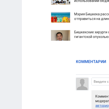
использовании бюдж
Мэрия Бишкека расс
отправиться на дли
Бишкекские хирурги 
гигантской опухолью
КОММЕНТАРИИ
Коммент
модерат
авториз