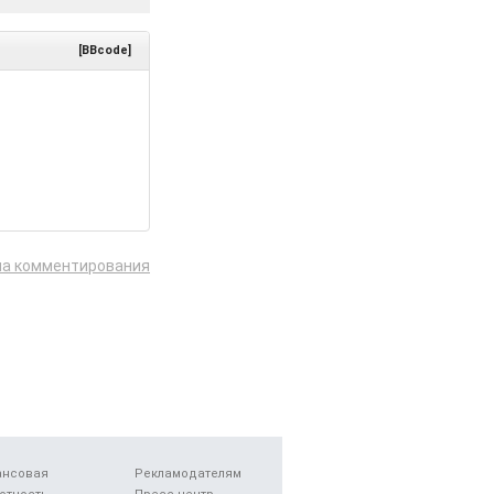
[BBcode]
ла комментирования
ансовая
Рекламодателям