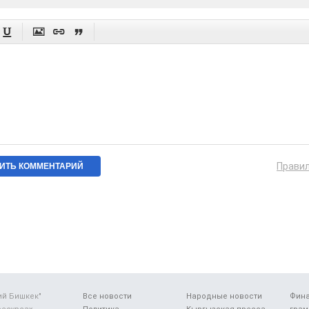




Прави
ий Бишкек"
Все новости
Народные новости
Фин