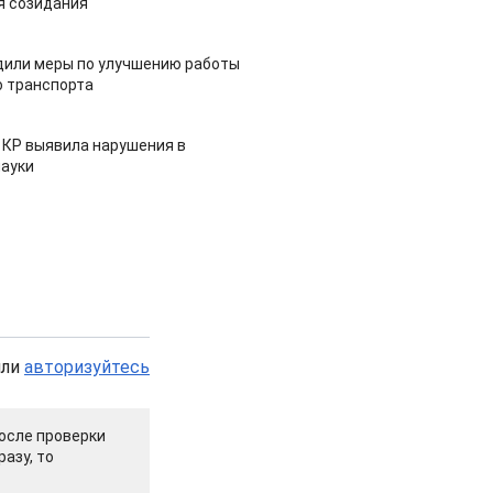
я созидания
дили меры по улучшению работы
 транспорта
 КР выявила нарушения в
ауки
или
авторизуйтесь
осле проверки
азу, то