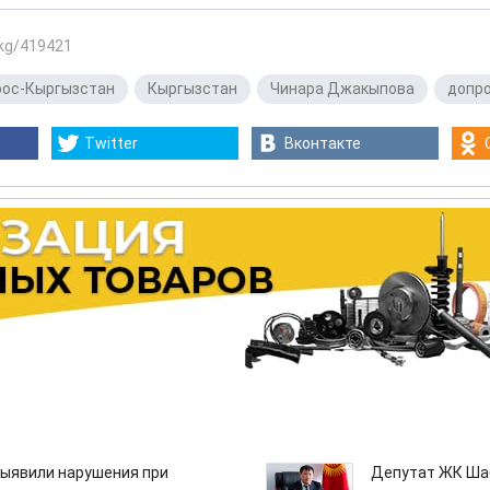
.kg/419421
рос-Кыргызстан
,
Кыргызстан
,
Чинара Джакыпова
,
допр
Twitter
Вконтакте
ыявили нарушения при
Депутат ЖК Шаб