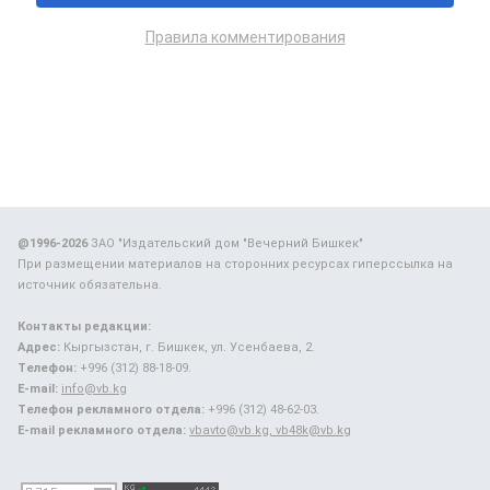
Правила комментирования
@1996-2026
ЗАО "Издательский дом "Вечерний Бишкек"
При размещении материалов на сторонних ресурсах гиперссылка на
источник обязательна.
Контакты редакции:
Адрес:
Кыргызстан, г. Бишкек, ул. Усенбаева, 2.
Телефон:
+996 (312) 88-18-09.
E-mail:
info@vb.kg
Телефон рекламного отдела:
+996 (312) 48-62-03.
E-mail рекламного отдела:
vbavto@vb.kg, vb48k@vb.kg