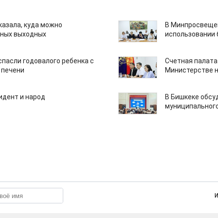
казала, куда можно
В Минпросвещен
нных выходных
использовании
спасли годовалого ребенка с
Счетная палата
 печени
Министерстве н
идент и народ
В Бишкеке обсу
муниципального