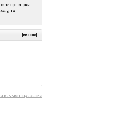
осле проверки
азу, то
[BBcode]
ла комментирования