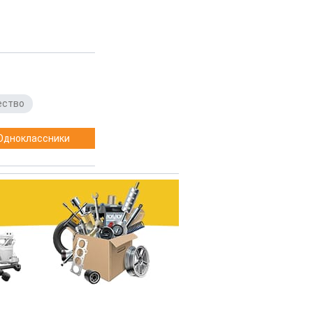
ество
Одноклассники