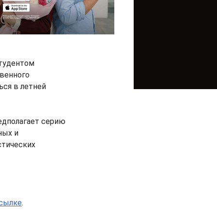
студентом
твенного
ься в летней
едполагает серию
ных и
стических
сылке
.