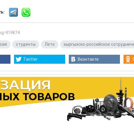
сть:
.kg/419874
сия
,
студенты
,
Лето
,
кыргызско-российское сотруднич
Twitter
Вконтакте