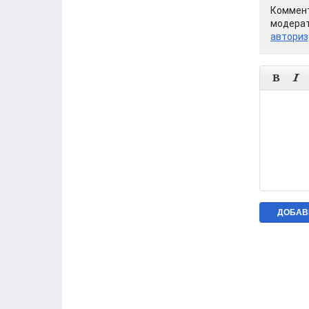
Коммент
модерат
авториз

