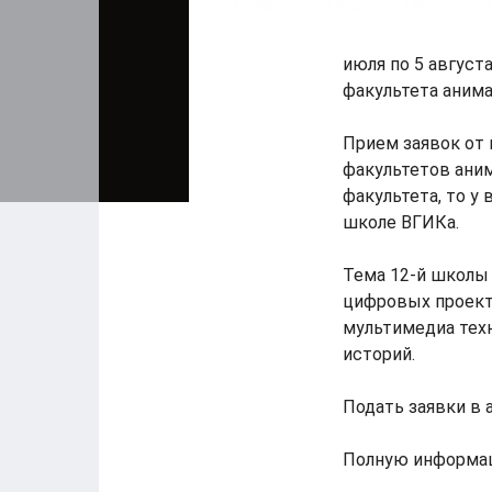
июля по 5 август
факультета анима
Прием заявок от
факультетов ани
факультета, то у
школе ВГИКа.
Тема 12-й школы
цифровых проект
мультимедиа техн
историй.
Подать заявки в 
Полную информац