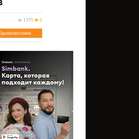
в
1771
0
Одноклассники