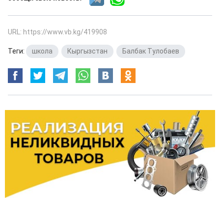
URL: https://www.vb.kg/419908
Теги:
школа
,
Кыргызстан
,
Балбак Тулобаев