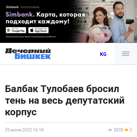
KG
Балбак Тулобаев бросил
тень на весь депутатский
корпус
29 июня 2022 16:18
2839
0