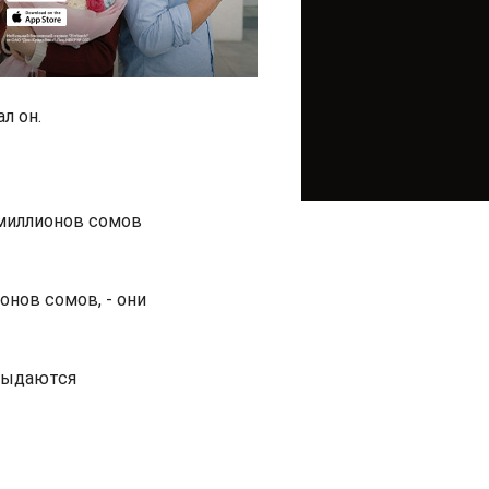
л он.
 миллионов сомов
онов сомов, - они
 выдаются