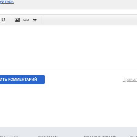
уйтесь




Прави