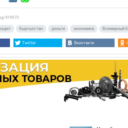
.kg/419973
редит
,
Кыргызстан
,
деньги
,
экономика
,
Всемирный б
Twitter
Вконтакте