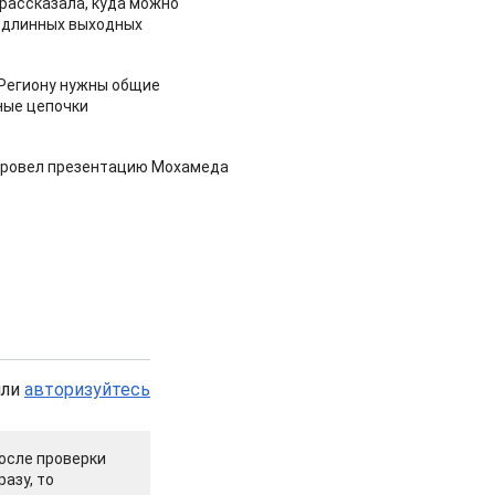
рассказала, куда можно
 длинных выходных
 Региону нужны общие
ные цепочки
провел презентацию Мохамеда
или
авторизуйтесь
осле проверки
азу, то