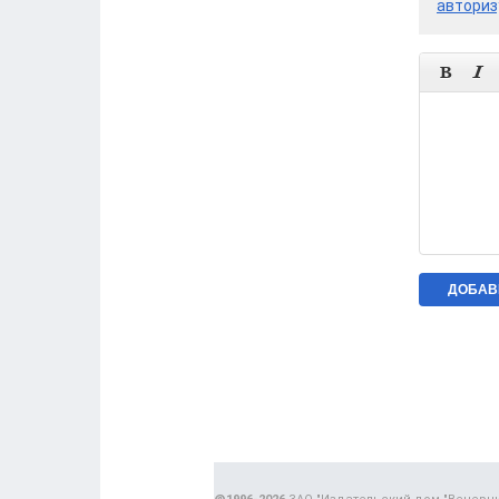
авториз

