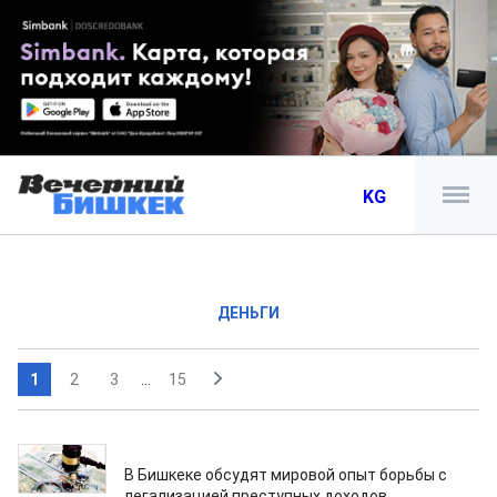
KG
ДЕНЬГИ
1
2
3
...
15
06.08.2026
В Бишкеке обсудят мировой опыт борьбы с
легализацией преступных доходов