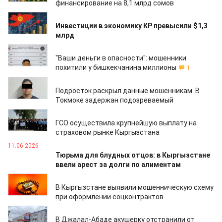
финансирование на 8,1 млрд сомов
01.07.2026
Инвестиции в экономику КР превысили $1,3
млрд
23.06.2026
"Ваши деньги в опасности": мошенники
похитили у бишкекчанина миллионы
1
20.06.2026
Подросток раскрыл данные мошенникам. В
Токмоке задержан подозреваемый
16.06.2026
ГСО осуществила крупнейшую выплату на
страховом рынке Кыргызстана
11.06.2026
Тюрьма для блудных отцов: в Кыргызстане
ввели арест за долги по алиментам
10.06.2026
В Кыргызстане выявили мошенническую схему
при оформлении соцконтрактов
03.06.2026
В Джалал-Абаде акушерку отстранили от