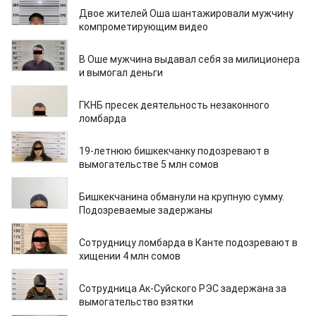
14.02.2026
Двое жителей Оша шантажировали мужчину
компрометирующим видео
14.02.2026
В Оше мужчина выдавал себя за милиционера
и вымогал деньги
14.02.2026
ГКНБ пресек деятельность незаконного
ломбарда
12.02.2026
19-летнюю бишкекчанку подозревают в
вымогательстве 5 млн сомов
12.02.2026
Бишкекчанина обманули на крупную сумму.
Подозреваемые задержаны
12.02.2026
Сотрудницу ломбарда в Канте подозревают в
хищении 4 млн сомов
09.02.2026
Сотрудница Ак-Суйского РЭС задержана за
вымогательство взятки