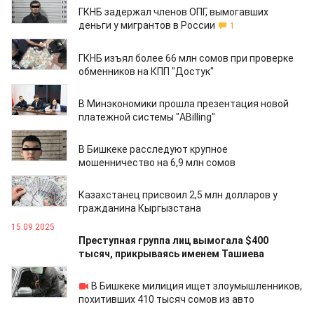
ГКНБ задержал членов ОПГ, вымогавших
деньги у мигрантов в России
1
31.10.2025
ГКНБ изъял более 66 млн сомов при проверке
обменников на КПП "Достук"
22.10.2025
В Минэкономики прошла презентация новой
платежной системы "ABilling"
19.09.2025
В Бишкеке расследуют крупное
мошенничество на 6,9 млн сомов
17.09.2025
Казахстанец присвоил 2,5 млн долларов у
гражданина Кыргызстана
15.09.2025
Преступная группа лиц вымогала $400
тысяч, прикрываясь именем Ташиева
26.08.2025
В Бишкеке милиция ищет злоумышленников,
похитивших 410 тысяч сомов из авто