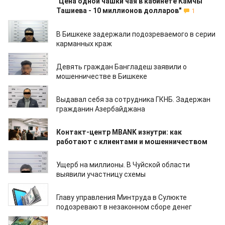
"Цена одной чашки чая в кабинете Камчы
Ташиева - 10 миллионов долларов"
1
07.04.2026
В Бишкеке задержали подозреваемого в серии
карманных краж
03.04.2026
Девять граждан Бангладеш заявили о
мошенничестве в Бишкеке
27.03.2026
Выдавал себя за сотрудника ГКНБ. Задержан
гражданин Азербайджана
22.03.2026
Контакт-центр MBANK изнутри: как
работают с клиентами и мошенничеством
18.03.2026
Ущерб на миллионы. В Чуйской области
выявили участницу схемы
18.03.2026
Главу управления Минтруда в Сулюкте
подозревают в незаконном сборе денег
17.03.2026