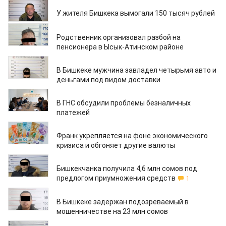
02.02.2026
У жителя Бишкека вымогали 150 тысяч рублей
28.01.2026
Родственник организовал разбой на
пенсионера в Ысык-Атинском районе
22.01.2026
В Бишкеке мужчина завладел четырьмя авто и
деньгами под видом доставки
21.01.2026
В ГНС обсудили проблемы безналичных
платежей
09.01.2026
Франк укрепляется на фоне экономического
кризиса и обгоняет другие валюты
30.12.2025
Бишкекчанка получила 4,6 млн сомов под
предлогом приумножения средств
1
02.12.2025
В Бишкеке задержан подозреваемый в
мошенничестве на 23 млн сомов
03.11.2025