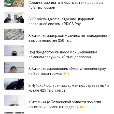
Средняя зарплата в Кыргызстане достигла
45,8 тыс. сомов
16.03.2026
В КР обсуждают внедрение цифровой
платежной системы BRICS Pay
12.03.2026
В Бишкеке задержан мужчина по подозрению в
вымогательстве $50 тысяч
09.03.2026
Под предлогом бизнеса у бишкекчанина
обманом получили 40 тыс. долларов
20.02.2026
В Бишкеке лжесиловик обманул пенсионерку
на 850 тысяч сомов
1
19.02.2026
В Чуйской области задержан подозреваемый в
краже 425 тыс. сомов
18.02.2026
Жительнице Баткенской области помогли
взыскать алименты на детей
1