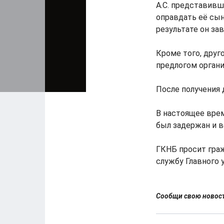
А.С. представив
оправдать её сын
результате он за
Кроме того, друг
предлогом органи
После получения 
В настоящее вре
был задержан и 
ГКНБ просит гра
службу Главного 
Сообщи свою ново