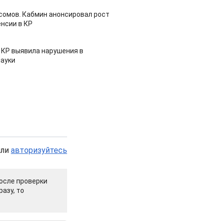
 сомов. Кабмин анонсировал рост
нсии в КР
 КР выявила нарушения в
ауки
или
авторизуйтесь
осле проверки
азу, то