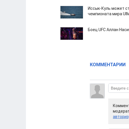
Иссык-Куль может с
чемпионата мира UI
Боец UFC Аллан Наси
КОММЕНТАРИИ
Коммент
модерат
авториз