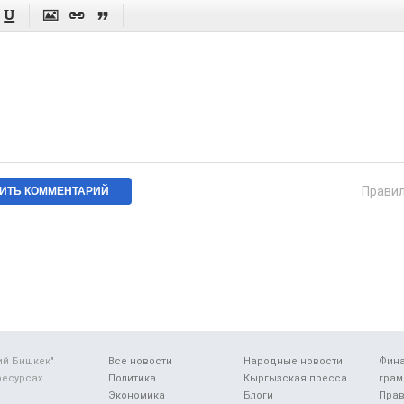




Прави
ий Бишкек"
Все новости
Народные новости
Фин
ресурсах
Политика
Кыргызская пресса
грам
Экономика
Блоги
Прав