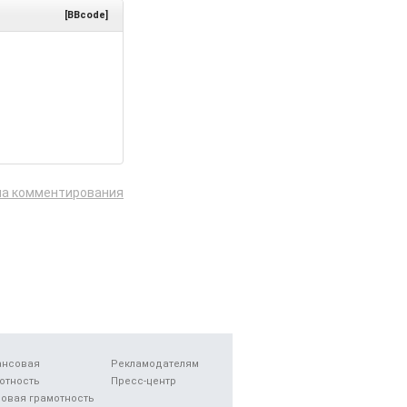
[BBcode]
ла комментирования
ансовая
Рекламодателям
отность
Пресс-центр
овая грамотность