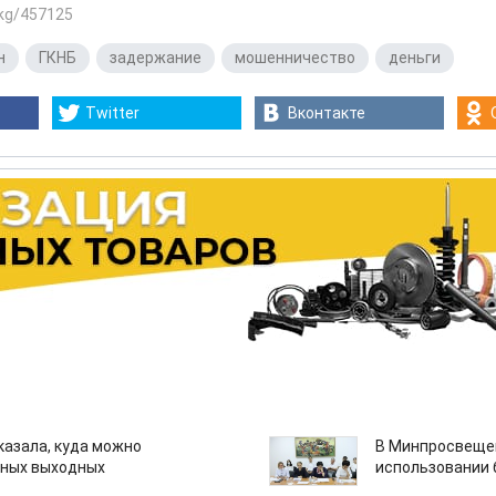
.kg/457125
н
,
ГКНБ
,
задержание
,
мошенничество
,
деньги
Twitter
Вконтакте
казала, куда можно
В Минпросвещен
нных выходных
использовании