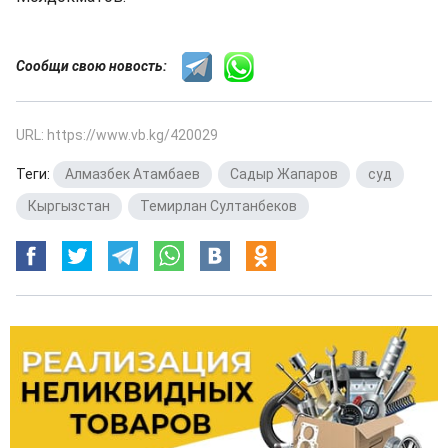
Сообщи свою новость:
URL: https://www.vb.kg/420029
Теги:
Алмазбек Атамбаев
,
Садыр Жапаров
,
суд
,
Кыргызстан
,
Темирлан Султанбеков