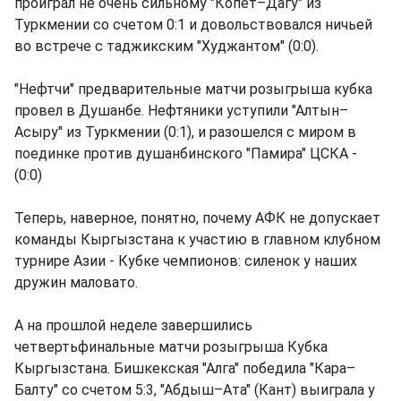
проиграл не очень сильному "Копет–Дагу" из
Туркмении со счетом 0:1 и довольствовался ничьей
во встрече с таджикским "Худжантом" (0:0).
"Нефтчи" предварительные матчи розыгрыша кубка
провел в Душанбе. Нефтяники уступили "Алтын–
Асыру" из Туркмении (0:1), и разошелся с миром в
поединке против душанбинского "Памира" ЦСКА -
(0:0)
Теперь, наверное, понятно, почему АФК не допускает
команды Кыргызстана к участию в главном клубном
турнире Азии - Кубке чемпионов: силенок у наших
дружин маловато.
А на прошлой неделе завершились
четвертьфинальные матчи розыгрыша Кубка
Кыргызстана. Бишкекская "Алга" победила "Кара–
Балту" со счетом 5:3, "Абдыш–Ата" (Кант) выиграла у