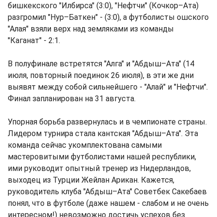
бишкекского "Илбирса" (3:0), "Нефтчи" (Кочкор–Ата)
разгромил "Нур–Баткен" - (3:0), а футболисты ошского
"Алая" взяли верх над земляками из команды
"Каганат" - 2:1.
В полуфинале встретятся "Алга" и "Абдыш–Ата" (14
июля, повторный поединок 26 июля), в эти же дни
выявят между собой сильнейшего - "Алай" и "Нефтчи".
Финал запланирован на 31 августа.
Упорная борьба развернулась и в чемпионате страны.
Лидером турнира стала кантская "Абдыш–Ата". Эта
команда сейчас укомплектована самыми
мастеровитыми футболистами нашей республики,
ими руководит опытный тренер из Нидерландов,
выходец из Турции Жейлан Арикан. Кажется,
руководитель клуба "Абдыш–Ата" Советбек Сакебаев
понял, что в футболе (даже нашем - слабом и не очень
интересном!) невозможно достичь успехов без