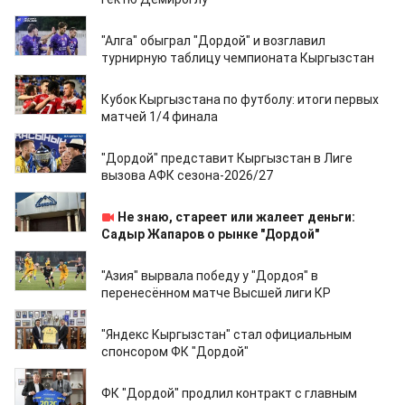
29.07.2026
"Алга" обыграл "Дордой" и возглавил
турнирную таблицу чемпионата Кыргызстан
18.06.2026
Кубок Кыргызстана по футболу: итоги первых
матчей 1/4 финала
25.05.2026
"Дордой" представит Кыргызстан в Лиге
вызова АФК сезона-2026/27
13.04.2026
Не знаю, стареет или жалеет деньги:
Садыр Жапаров о рынке "Дордой"
19.03.2026
"Азия" вырвала победу у "Дордоя" в
перенесённом матче Высшей лиги КР
06.03.2026
"Яндекс Кыргызстан" стал официальным
спонсором ФК "Дордой"
12.12.2025
ФК "Дордой" продлил контракт с главным