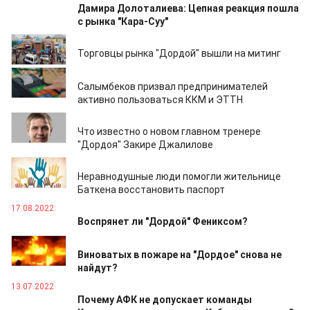
Дамира Долоталиева: Цепная реакция пошла
с рынка "Кара-Суу"
04.09.2023
Торговцы рынка "Дордой" вышли на митинг
05.03.2023
Салымбеков призвал предпринимателей
активно пользоваться ККМ и ЭТТН
24.10.2022
Что известно о новом главном тренере
"Дордоя" Закире Джалилове
29.09.2022
Неравнодушные люди помогли жительнице
Баткена восстановить паспорт
17.08.2022
Воспрянет ли "Дордой" Фениксом?
16.07.2022
Виноватых в пожаре на "Дордое" снова не
найдут?
13.07.2022
Почему АФК не допускает команды