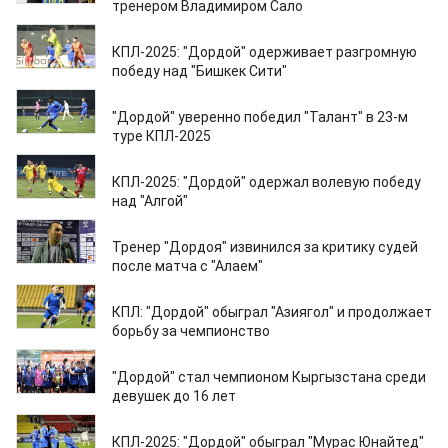
тренером Владимиром Сало
27.10.2025
КПЛ-2025: "Дордой" одерживает разгромную
победу над "Бишкек Сити"
20.10.2025
"Дордой" уверенно победил "Талант" в 23-м
туре КПЛ-2025
14.10.2025
КПЛ-2025: "Дордой" одержал волевую победу
над "Алгой"
10.10.2025
Тренер "Дордоя" извинился за критику судей
после матча с "Алаем"
08.10.2025
КПЛ: "Дордой" обыграл "Азиягол" и продолжает
борьбу за чемпионство
08.10.2025
"Дордой" стал чемпионом Кыргызстана среди
девушек до 16 лет
03.10.2025
КПЛ-2025: "Дордой" обыграл "Мурас Юнайтед"