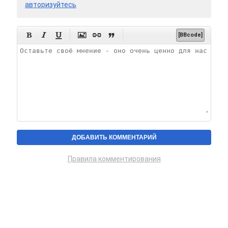
авторизуйтесь






[BBcode]
Правила комментирования