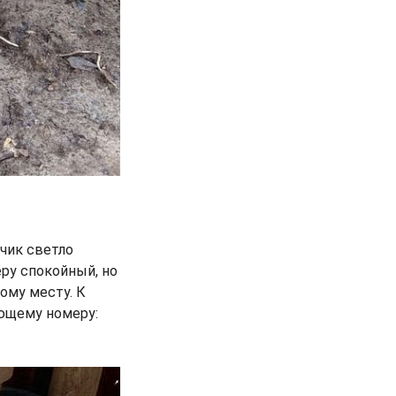
чик светло
ру спокойный, но
ому месту. К
ующему номеру: