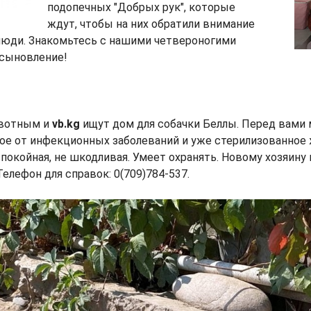
подопечных "Добрых рук", которые
ждут, чтобы на них обратили внимание
юди. Знакомьтесь с нашими четвероногими
усыновление!
вотным и
vb.kg
ищут дом для собачки Беллы. Перед вами 
ое от инфекционных заболеваний и уже стерилизованное
спокойная, не шкодливая. Умеет охранять. Новому хозяину
Телефон для справок: 0(709)784-537.