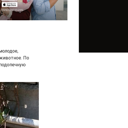
молодое,
 животное. По
 подопечную