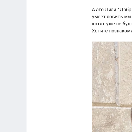
А это Лили. "Доб
умеет ловить мыш
котят уже не буд
Хотите познакоми