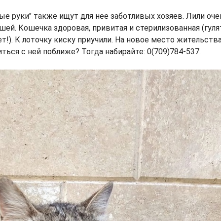
рые руки" также ищут для нее заботливых хозяев. Лили оче
ей. Кошечка здоровая, привитая и стерилизованная (гуля
ет!). К лоточку киску приучили. На новое место жительств
ться с ней поближе? Тогда набирайте: 0(709)784-537.