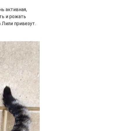
нь активная,
ть и рожать
а Лили привезут.