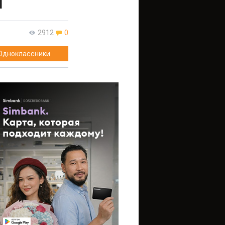
и
2912
0
Одноклассники