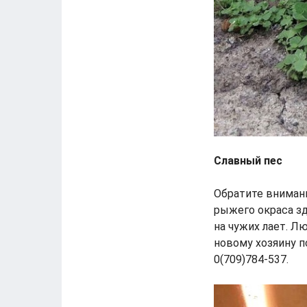
Славный пес
Обратите внимани
рыжего окраса зд
на чужих лает. Л
новому хозяину п
0(709)784-537.