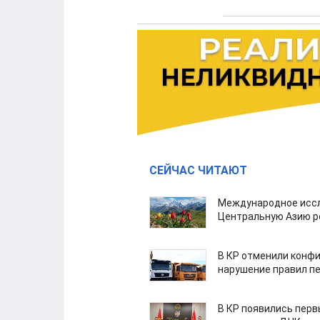
СЕЙЧАС ЧИТАЮТ
Международное иссл
Центральную Азию р
В КР отменили конфи
нарушение правил п
В КР появились пер