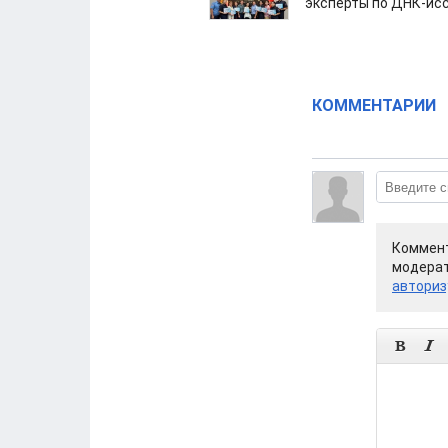
эксперты по ДНК-ис
КОММЕНТАРИИ
Коммент
модерат
авториз

