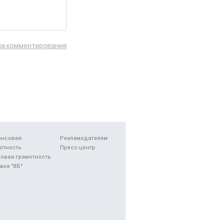
ла комментирования
ансовая
Рекламодателям
отность
Пресс-центр
овая грамотность
вка "ВБ"