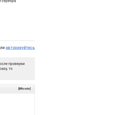
и серебра
или
авторизуйтесь
осле проверки
азу, то
[BBcode]