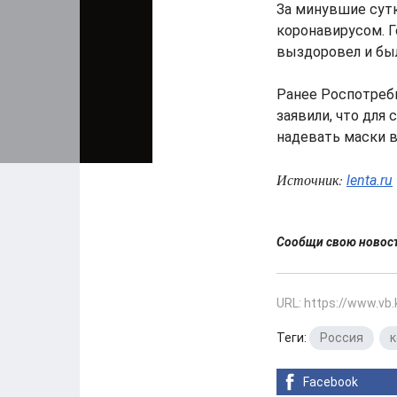
За минувшие сутк
коронавирусом. Г
выздоровел и был
Ранее Роспотребн
заявили, что для
надевать маски 
Источник:
lenta.ru
Сообщи свою ново
URL: https://www.vb
Теги:
Россия
,
к
Facebook