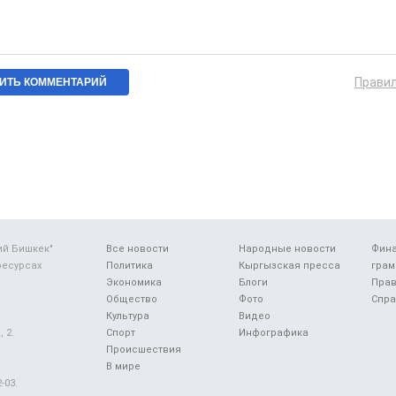
Прави
ий Бишкек"
Все новости
Народные новости
Фин
ресурсах
Политика
Кыргызская пресса
грам
Экономика
Блоги
Прав
Общество
Фото
Спра
Культура
Видео
 2.
Спорт
Инфографика
Происшествия
В мире
-03.