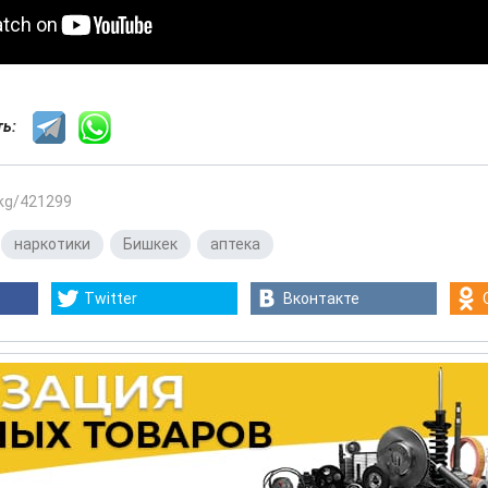
сть:
.kg/421299
,
наркотики
,
Бишкек
,
аптека
Twitter
Вконтакте