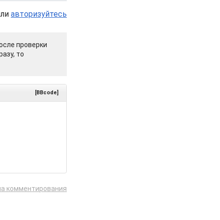
или
авторизуйтесь
осле проверки
азу, то
[BBcode]
ла комментирования