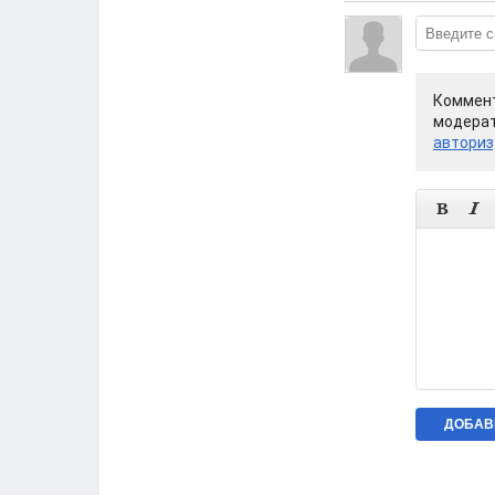
Коммент
модерат
авториз

