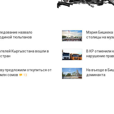
едование назвало
Мэрия Бишкека 
одиной тюльпанов
столицы на муз
ателей Кыргызстана вошли в
В КР отменили 
 стран
нарушение прав
ву предложили откупиться от
На въезде в Би
 млн сомов
доминанта
13