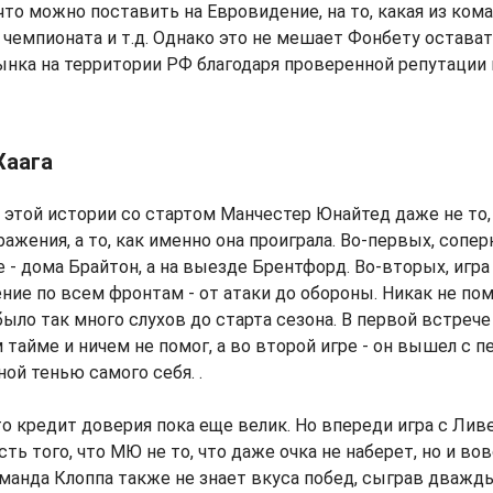
 что можно поставить на Евровидение, на то, какая из ком
 чемпионата и т.д. Однако это не мешает Фонбету остава
нка на территории РФ благодаря проверенной репутации 
Хаага
 этой истории со стартом Манчестер Юнайтед даже не то,
ражения, а то, как именно она проиграла. Во-первых, сопе
 - дома Брайтон, а на выезде Брентфорд. Во-вторых, игр
ние по всем фронтам - от атаки до обороны. Никак не пом
было так много слухов до старта сезона. В первой встрече
тайме и ничем не помог, а во второй игре - он вышел с п
ой тенью самого себя. .
то кредит доверия пока еще велик. Но впереди игра с Лив
ь того, что МЮ не то, что даже очка не наберет, но и вов
манда Клоппа также не знает вкуса побед, сыграв дваж