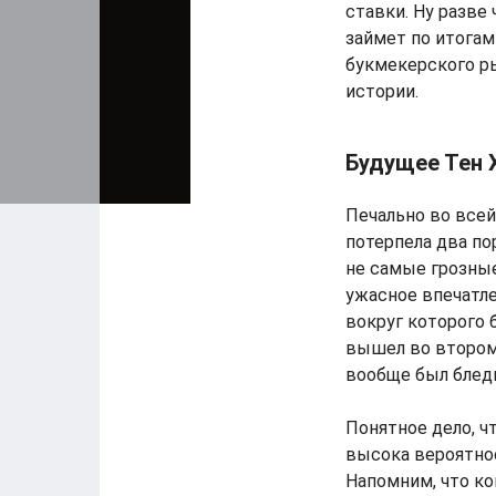
ставки. Ну разве
займет по итогам
букмекерского ры
истории.
Будущее Тен 
Печально во всей
потерпела два по
не самые грозные
ужасное впечатле
вокруг которого 
вышел во втором 
вообще был бледн
Понятное дело, ч
высока вероятност
Напомним, что ко