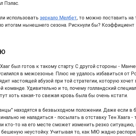
л Пэлас.
сли использовать
зеркало Мелбет
, то можно поставить на 
о итогам нынешнего сезона. Рискнули бы? Коэффициент 
МЮ
 Хааг был готов к такому старту. С другой стороны - Ман
усилился в межсезонье. Плюс не удалось избавиться от Р
дит настоящей абузой при той стратегии, которую хочет
ой команде. Удивительно и то, почему голландский специа
 тут хоть какая-то свежая кровь была бы очень кстати.
анцы" находятся в безвыходном положении. Даже если в 
инально не наладиться - посылать в отставку Тен Хаага - 
ли кто-то на его месте сможет изменить резко ситуацию,
 бешеную неустойку. Учитывая то, как МЮ жадно распор