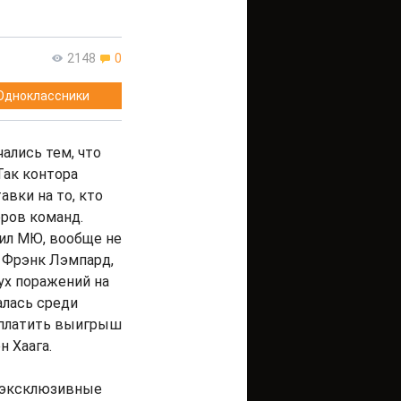
2148
0
Одноклассники
ались тем, что
Так контора
авки на то, кто
еров команд.
вил МЮ, вообще не
л Фрэнк Лэмпард,
ух поражений на
алась среди
ыплатить выигрыш
н Хаага.
е эксклюзивные