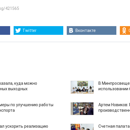
.kg/421565
Twitter
Вконтакте
казала, куда можно
В Минпросвещен
нных выходных
использовании
 меры по улучшению работы
Артем Новиков:
нспорта
производствен
ал ускорить реализацию
Счетная палата