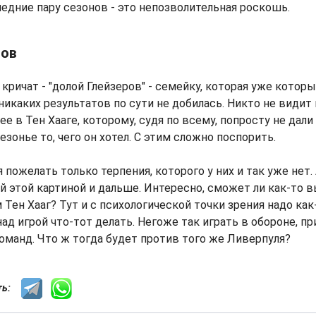
едние пару сезонов - это непозволительная роскошь.
тов
кричат - "долой Глейзеров" - семейку, которая уже которы
никаких результатов по сути не добилась. Никто не видит
ее в Тен Хааге, которому, судя по всему, попросту не дали
зонье то, чего он хотел. С этим сложно поспорить.
 пожелать только терпения, которого у них и так уже нет.
й этой картиной и дальше. Интересно, сможет ли как-то 
 Тен Хааг? Тут и с психологической точки зрения надо ка
над игрой что-тот делать. Негоже так играть в обороне, п
манд. Что ж тогда будет против того же Ливерпуля?
сть: