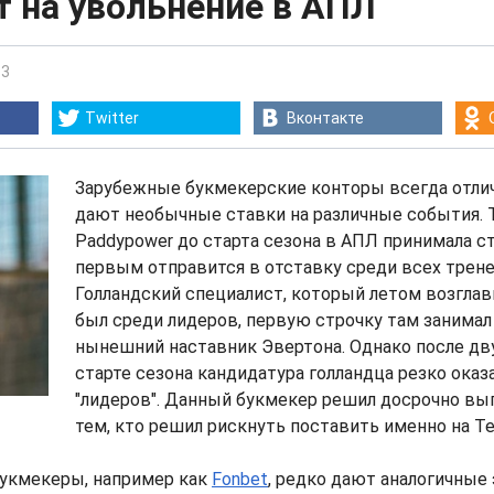
т на увольнение в АПЛ
33
Twitter
Вконтакте
Зарубежные букмекерские конторы всегда отлич
дают необычные ставки на различные события. 
Paddypower до старта сезона в АПЛ принимала ст
первым отправится в отставку среди всех трен
Голландский специалист, который летом возгла
был среди лидеров, первую строчку там занима
нынешний наставник Эвертона. Однако после дв
старте сезона кандидатура голландца резко оказ
"лидеров". Данный букмекер решил досрочно в
тем, кто решил рискнуть поставить именно на Те
укмекеры, например как
Fonbet
, редко дают аналогичны