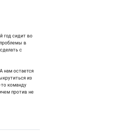
й год сидит во
 проблемы в
 сделать с
 А нам остается
выкрутиться из
к-то команду
ричем против не