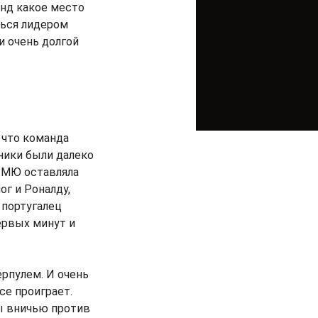
анд какое место
ться лидером
и очень долгой
 что команда
рники были далеко
а МЮ оставляла
ог и Роналду,
 португалец
ервых минут и
ерпулем. И очень
се проиграет.
ды вничью против