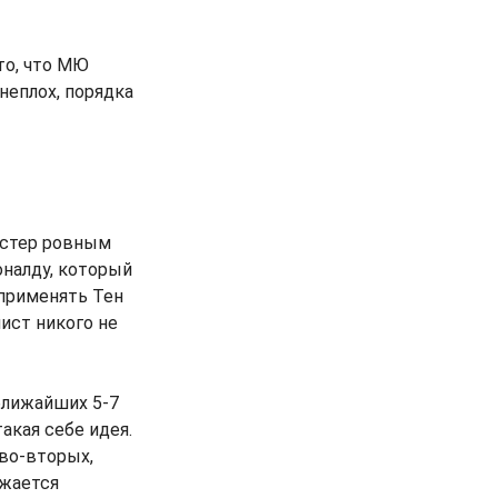
то, что МЮ
неплох, порядка
честер ровным
оналду, который
 применять Тен
лист никого не
ближайших 5-7
такая себе идея.
 во-вторых,
яжается