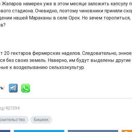
 Жапаров намерен уже в этом месяце заложить капсулу п
вого стадиона. Очевидно, поэтому чиновники приняли ск
ении нашей Мараканы в селе Орок. Но зачем торопиться, 
ов?
т 20 гектаров фермерских наделов. Следовательно, энно
ся без своих земель. Наверно, им будут выделены другие 
ные к возделыванию сельхозкультур.
сть:
.kg/421594
роительство
,
Бишкек