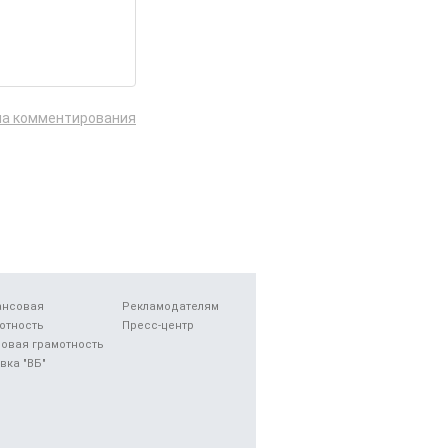
ла комментирования
ансовая
Рекламодателям
отность
Пресс-центр
овая грамотность
вка "ВБ"