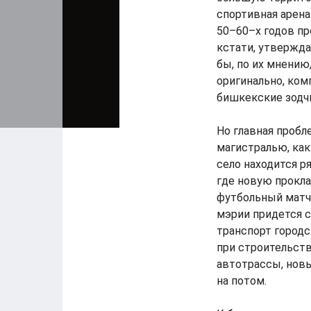
спортивная арена
50–60–х годов пр
кстати, утвержда
бы, по их мнению
оригинально, ком
бишкекские зодчи
Но главная пробл
магистралью, как
село находится ря
где новую прокла
футбольный матч 
мэрии придется 
транспорт городс
при строительст
автотрассы, новы
на потом.