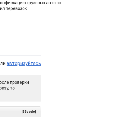
конфискацию грузовых авто за
ил перевозок
или
авторизуйтесь
осле проверки
азу, то
[BBcode]