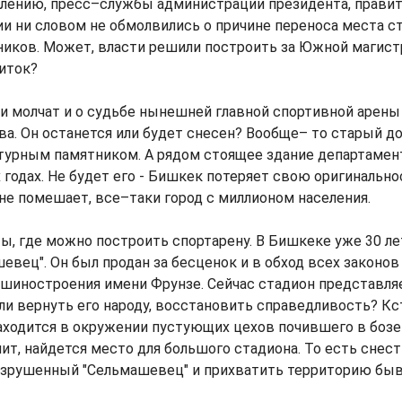
лению, пресс–службы администрации президента, правит
и ни словом не обмолвились о причине переноса места с
иков. Может, власти решили построить за Южной магист
иток?
ти молчат и о судьбе нынешней главной спортивной арены
а. Он останется или будет снесен? Вообще– то старый до
турным памятником. А рядом стоящее здание департамен
 годах. Не будет его - Бишкек потеряет свою оригинально
не помешает, все–таки город с миллионом населения.
ы, где можно построить спортарену. В Бишкеке уже 30 л
евец". Он был продан за бесценок и в обход всех законо
ашиностроения имени Фрунзе. Сейчас стадион представля
сли вернуть его народу, восстановить справедливость? Кс
аходится в окружении пустующих цехов почившего в боз
чит, найдется место для большого стадиона. То есть снест
разрушенный "Сельмашевец" и прихватить территорию быв