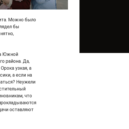
ита. Можно было
лядел бы
нятно,
за Южной
о района. Да,
Орока узкая, а
ики, а если на
щаться? Неужели
естительный
иновникам, что
 прокладываются
адачи оставляют