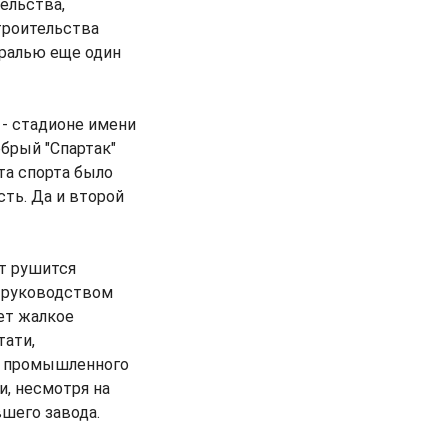
ельства,
троительства
ралью еще один
 - стадионе имени
брый "Спартак"
та спорта было
сть. Да и второй
ет рушится
в руководством
ет жалкое
тати,
е промышленного
и, несмотря на
шего завода.