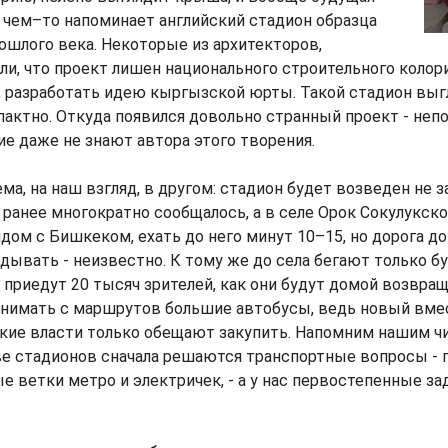
 чем–то напоминает английский стадион образца
ошлого века. Некоторые из архитекторов,
ли, что проект лишен национального строительного колор
, разработать идею кыргызской юрты. Такой стадион выг
пактно. Откуда появился довольно странный проект - непо
е даже не знают автора этого творения.
ема, на наш взгляд, в другом: стадион будет возведен не 
 ранее многократно сообщалось, а в селе Орок Сокулукског
дом с Бишкеком, ехать до него минут 10–15, но дорога до 
дывать - неизвестно. К тому же до села бегают только бус
приедут 20 тысяч зрителей, как они будут домой возвра
снимать с маршрутов большие автобусы, ведь новый вм
кие власти только обещают закупить. Напомним нашим ч
ве стадионов сначала решаются транспортные вопросы -
е ветки метро и электричек, - а у нас первостепенные з