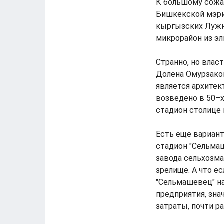
К большому сожа
Бишкекской мэри
кыргызских Лужн
микрорайон из эл
Странно, но влас
Долена Омурзаков
является архитек
возведено в 50–х
стадион столице 
Есть еще вариант
стадион "Сельмаш
завода сельхозм
зрелище. А что е
"Сельмашевец" н
предприятия, зна
затраты, почти 