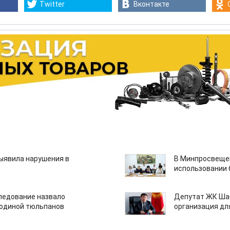
Twitter
Вконтакте
ыявила нарушения в
В Минпросвещен
использовании
едование назвало
Депутат ЖК Шаб
одиной тюльпанов
организация дл