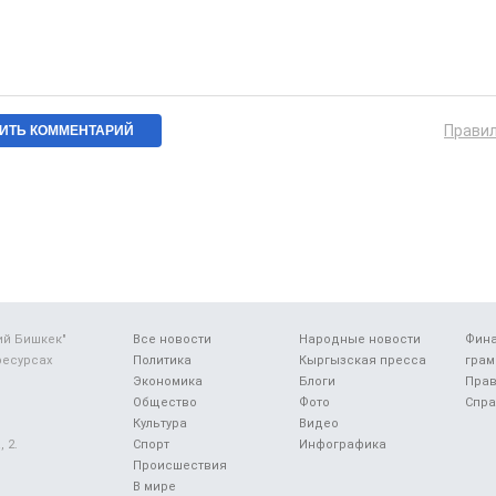
Прави
ий Бишкек"
Все новости
Народные новости
Фин
ресурсах
Политика
Кыргызская пресса
грам
Экономика
Блоги
Прав
Общество
Фото
Спра
Культура
Видео
 2.
Спорт
Инфографика
Происшествия
В мире