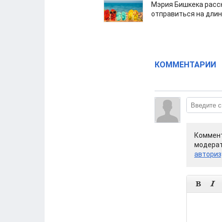
Мэрия Бишкека расс
отправиться на дли
КОММЕНТАРИИ
Коммент
модерат
авториз

