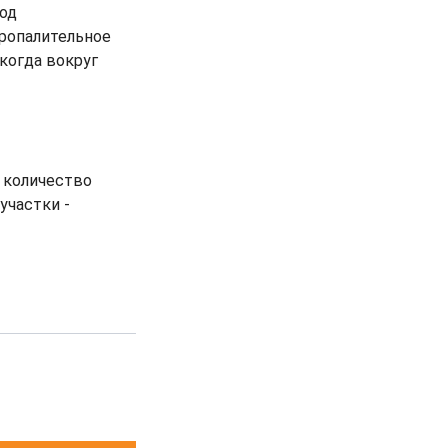
од
оропалительное
когда вокруг
е количество
участки -