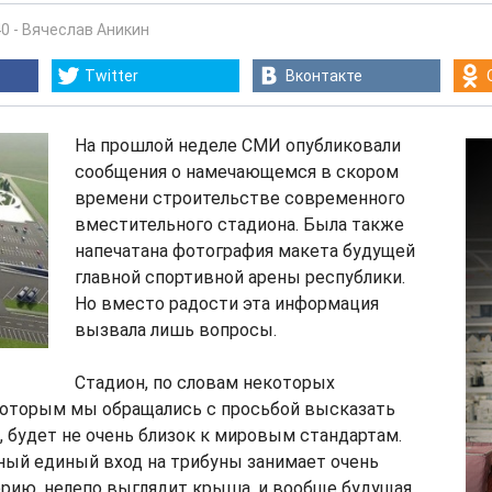
40
-
Вячеслав Аникин
Twitter
Вконтакте
На прошлой неделе СМИ опубликовали
сообщения о намечающемся в скором
времени строительстве современного
вместительного стадиона. Была также
напечатана фотография макета будущей
главной спортивной арены республики.
Но вместо радости эта информация
вызвала лишь вопросы.
Стадион, по словам некоторых
 которым мы обращались с просьбой высказать
, будет не очень близок к мировым стандартам.
ный единый вход на трибуны занимает очень
рию, нелепо выглядит крыша, и вообще будущая