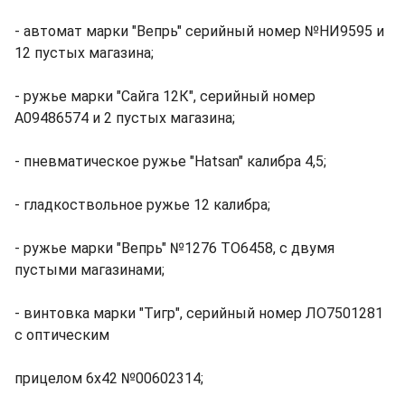
- автомат марки "Вепрь" серийный номер №НИ9595 и
12 пустых магазина;
- ружье марки "Сайга 12К", серийный номер
А09486574 и 2 пустых магазина;
- пневматическое ружье "Hatsan" калибра 4,5;
- гладкоствольное ружье 12 калибра;
- ружье марки "Вепрь" №1276 ТО6458, с двумя
пустыми магазинами;
- винтовка марки "Тигр", серийный номер ЛО7501281
с оптическим
прицелом 6х42 №00602314;