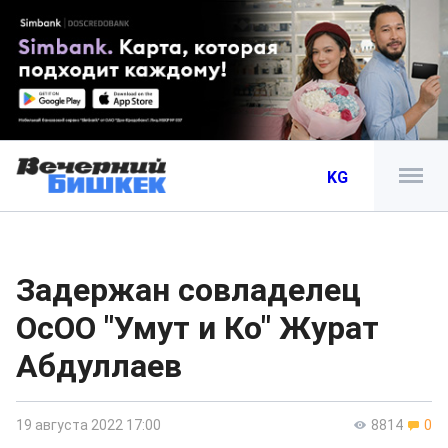
KG
Задержан совладелец
ОсОО "Умут и Ко" Журат
Абдуллаев
19 августа 2022 17:00
8814
0