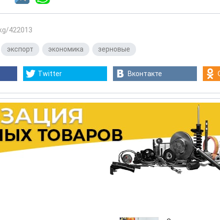
.kg/422013
,
экспорт
,
экономика
,
зерновые
Twitter
Вконтакте