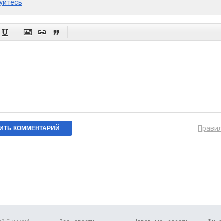
уйтесь




Прави