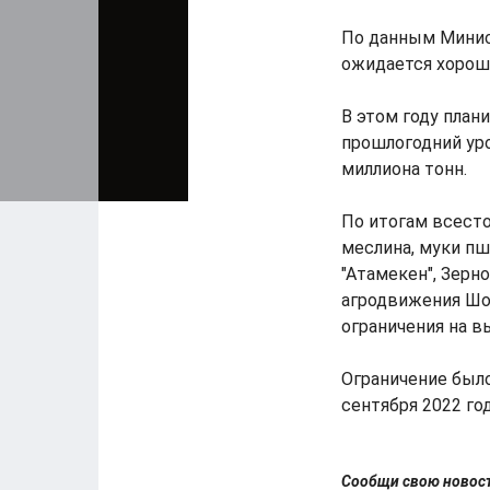
По данным Минист
ожидается хорош
В этом году план
прошлогодний уро
миллиона тонн.
По итогам всест
меслина, муки п
"Атамекен", Зерн
агродвижения Шо
ограничения на вы
Ограничение было
сентября 2022 год
Сообщи свою ново