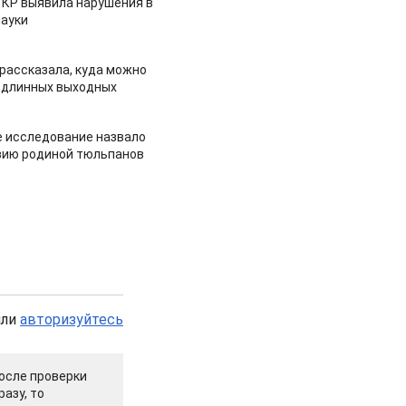
 КР выявила нарушения в
ауки
рассказала, куда можно
 длинных выходных
 исследование назвало
зию родиной тюльпанов
или
авторизуйтесь
осле проверки
азу, то