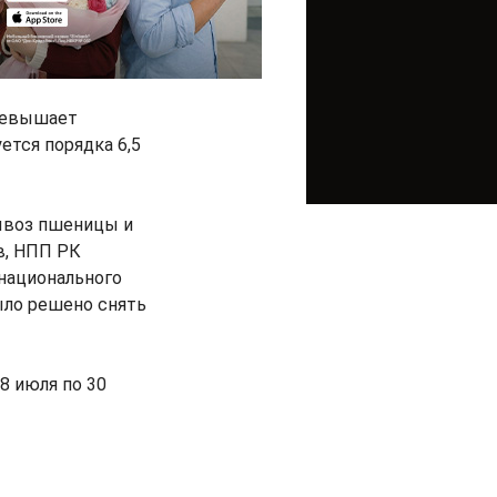
превышает
ется порядка 6,5
ывоз пшеницы и
в, НПП РК
 национального
ыло решено снять
8 июля по 30