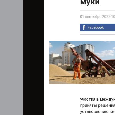
муки
01 сентября 2022 10
Facebook
участия в между
приняты решения 
установлению кво