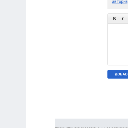
авториз

