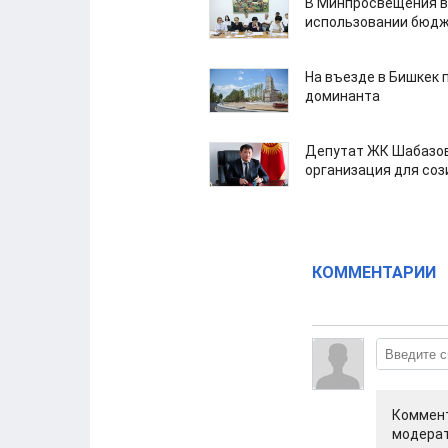
В Минпросвещения в
использовании бюдж
На въезде в Бишкек 
доминанта
Депутат ЖК Шабазов
организация для со
КОММЕНТАРИИ
Коммент
модерат