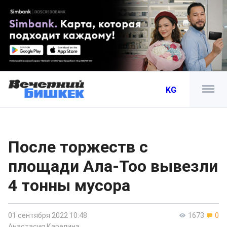
KG
После торжеств с
площади Ала-Тоо вывезли
4 тонны мусора
01 сентября 2022 10:48
1673
0
Анастасия Карелина