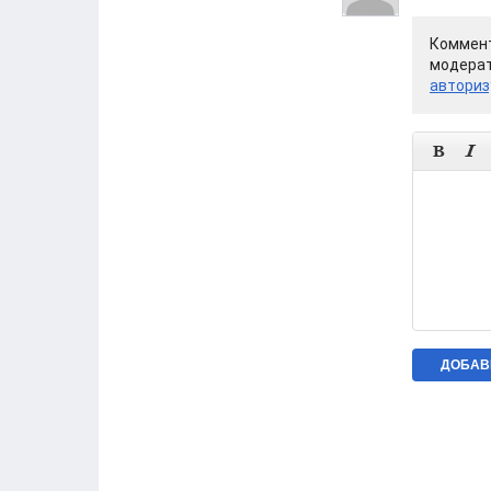
Коммент
модерат
авториз

