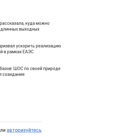
рассказала, куда можно
 длинных выходных
призвал ускорить реализацию
й в рамках ЕАЭС
азов: ШОС по своей природе
я созидания
или
авторизуйтесь