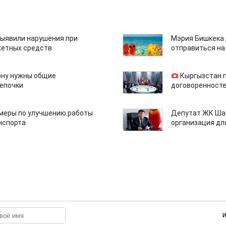
ыявили нарушения при
Мэрия Бишкека 
етных средств
отправиться на
ону нужны общие
Кыргызстан 
епочки
договоренносте
 меры по улучшению работы
Депутат ЖК Шаб
нспорта
организация дл