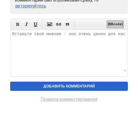
комментарий был опубликован сразу, то
авторизуйтесь






[BBcode]
Правила комментирования