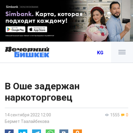
KG
В Оше задержан
наркоторговец
14 сентября 2022 12:00
1555
0
Бермет Таалайбекова