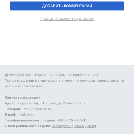
Правила комментирования
@1996-2026
ЗАО "Издательский дом "Вечерний Бишкек"
При размещении материалов на сторонних ресурсах гиперссылка на
источник обязательна.
Контакты редакции:
Адрес:
Кыргызстан, г. Бишкек, ул. Усенбаева, 2.
Телефон:
+996 (312) 88-18-09.
E-mail:
info@vb.kg
Телефон рекламного отдела:
+996 (312) 48-62-03.
E-mail рекламного отдела:
vbavto@vb.kg, vb48k@vb.kg