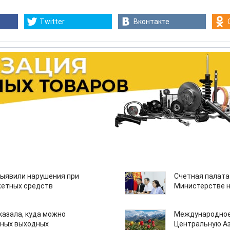
Twitter
Вконтакте
ыявили нарушения при
Счетная палата
етных средств
Министерстве н
казала, куда можно
Международное
нных выходных
Центральную А