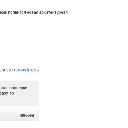
шкек появится новая архитектурная
или
авторизуйтесь
осле проверки
азу, то
[BBcode]