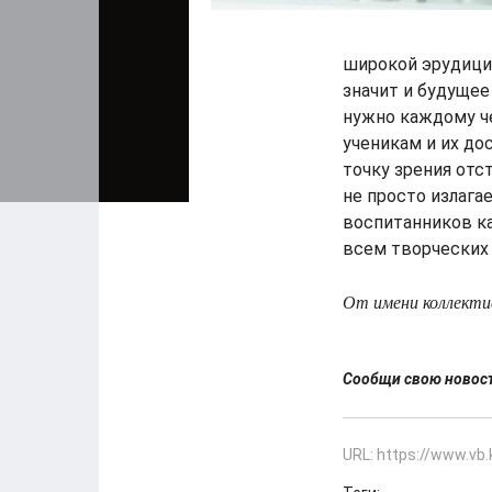
широкой эрудиции
значит и будуще
нужно каждому ч
ученикам и их до
точку зрения отс
не просто излага
воспитанников ка
всем творческих у
От имени коллекти
Сообщи свою ново
URL: https://www.vb