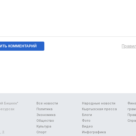
Прави
ий Бишкек"
Все новости
Народные новости
Фин
ресурсах
Политика
Кыргызская пресса
грам
Экономика
Блоги
Прав
Общество
Фото
Спра
Культура
Видео
 2.
Спорт
Инфографика