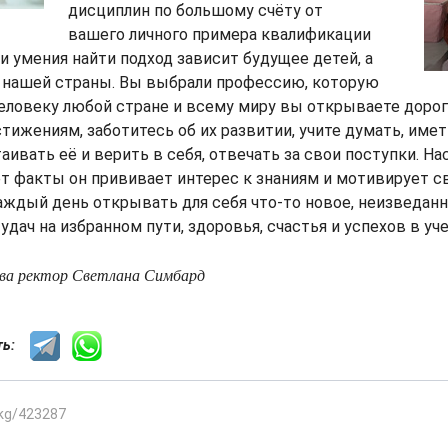
дисциплин по большому счёту от
вашего личного примера квалификации
 умения найти подход зависит будущее детей, а
е нашей страны. Вы выбрали профессию, которую
еловеку любой стране и всему миру вы открываете дорог
стижениям, заботитесь об их развитии, учите думать, им
таивать её и верить в себя, отвечать за свои поступки. Н
ет факты он прививает интерес к знаниям и мотивирует с
ждый день открывать для себя что-то новое, неизведан
дач на избранном пути, здоровья, счастья и успехов в уче
ва ректор Светлана Симбард
сть:
.kg/423287