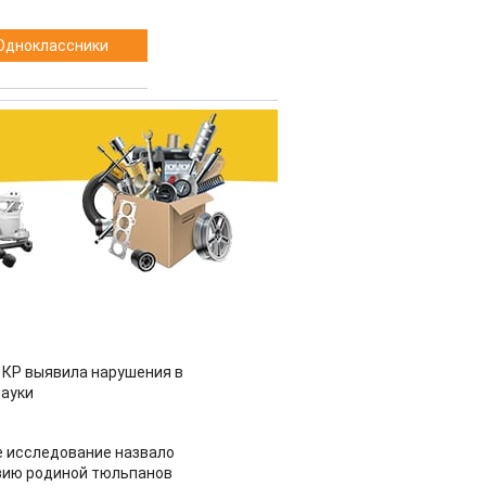
Одноклассники
 КР выявила нарушения в
ауки
 исследование назвало
зию родиной тюльпанов