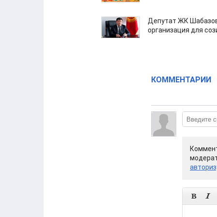
Депутат ЖК Шабазов
организация для со
КОММЕНТАРИИ
Коммент
модерат
авториз

