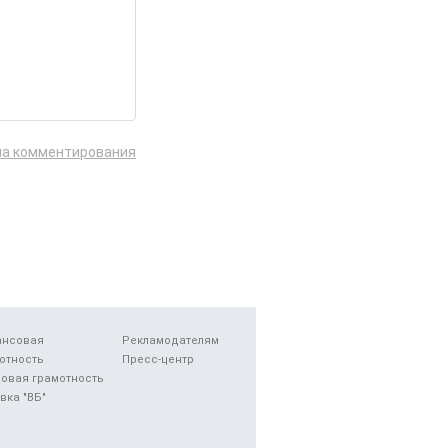
ла комментирования
ансовая
Рекламодателям
отность
Пресс-центр
овая грамотность
вка "ВБ"