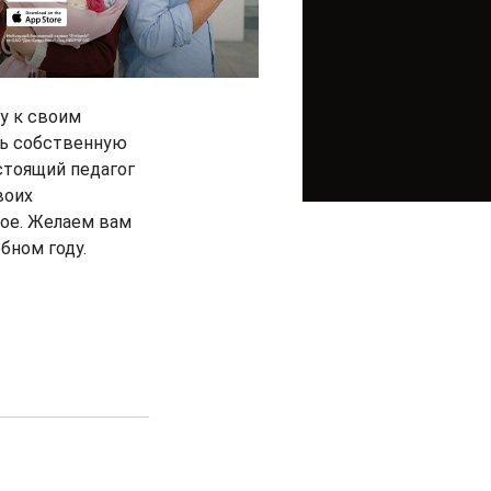
у к своим
еть собственную
астоящий педагог
воих
ное. Желаем вам
бном году.