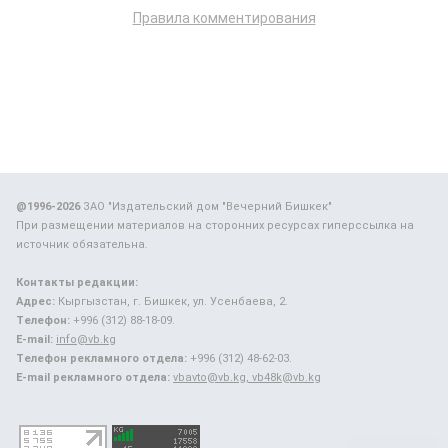
Правила комментирования
@1996-2026
ЗАО "Издательский дом "Вечерний Бишкек"
При размещении материалов на сторонних ресурсах гиперссылка на
источник обязательна.
Контакты редакции:
Адрес:
Кыргызстан, г. Бишкек, ул. Усенбаева, 2.
Телефон:
+996 (312) 88-18-09.
E-mail:
info@vb.kg
Телефон рекламного отдела:
+996 (312) 48-62-03.
E-mail рекламного отдела:
vbavto@vb.kg, vb48k@vb.kg