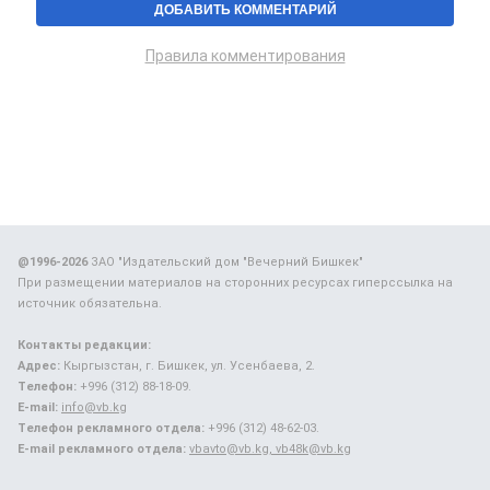
Правила комментирования
@1996-2026
ЗАО "Издательский дом "Вечерний Бишкек"
При размещении материалов на сторонних ресурсах гиперссылка на
источник обязательна.
Контакты редакции:
Адрес:
Кыргызстан, г. Бишкек, ул. Усенбаева, 2.
Телефон:
+996 (312) 88-18-09.
E-mail:
info@vb.kg
Телефон рекламного отдела:
+996 (312) 48-62-03.
E-mail рекламного отдела:
vbavto@vb.kg, vb48k@vb.kg