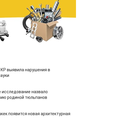
 КР выявила нарушения в
ауки
 исследование назвало
зию родиной тюльпанов
шкек появится новая архитектурная