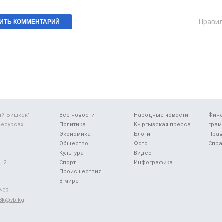
Прави
ий Бишкек"
Все новости
Народные новости
Фин
ресурсах
Политика
Кыргызская пресса
грам
Экономика
Блоги
Прав
Общество
Фото
Спра
Культура
Видео
 2.
Спорт
Инфографика
Происшествия
В мире
-03.
48k@vb.kg