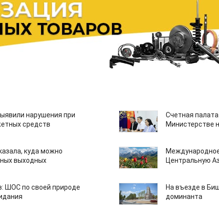
ыявили нарушения при
Счетная палата
етных средств
Министерстве н
казала, куда можно
Международное
нных выходных
Центральную А
: ШОС по своей природе
На въезде в Би
зидания
доминанта