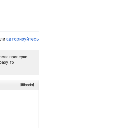
или
авторизуйтесь
осле проверки
азу, то
[BBcode]