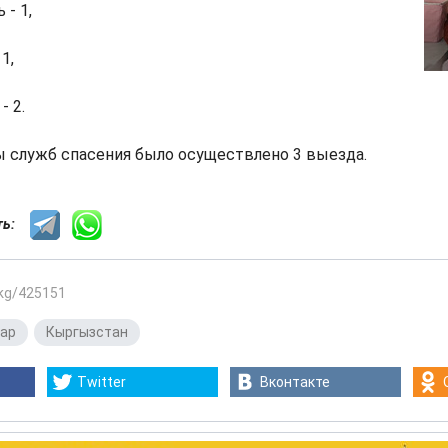
 - 1,
1,
- 2.
ы служб спасения было осуществлено 3 выезда.
сть:
.kg/425151
ар
,
Кыргызстан
Twitter
Вконтакте