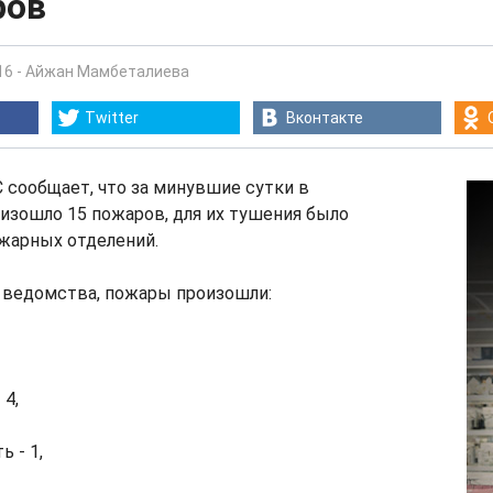
ров
16
-
Айжан Мамбеталиева
Twitter
Вконтакте
 сообщает, что за минувшие сутки в
изошло 15 пожаров, для их тушения было
жарных отделений.
 ведомства, пожары произошли:
 4,
 - 1,