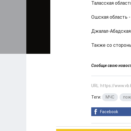
Таласская область
Ошская область - 
Джалал-Абадская 
Также со сторон
Сообщи свою ново
URL: https://www.vb
Теги:
МЧС
,
пож
Facebook