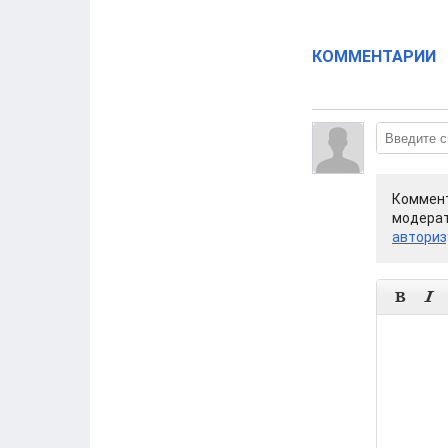
КОММЕНТАРИИ
Коммент
модерат
авториз

