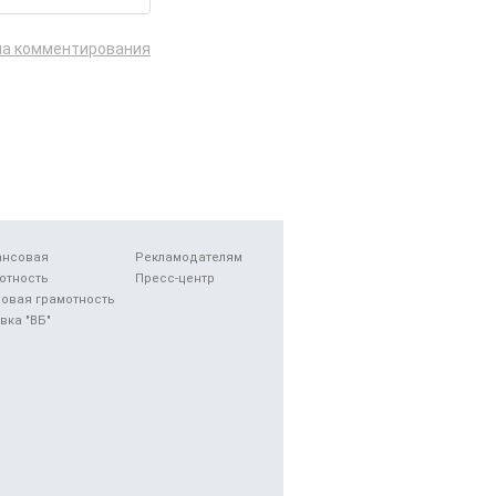
ла комментирования
ансовая
Рекламодателям
отность
Пресс-центр
овая грамотность
вка "ВБ"