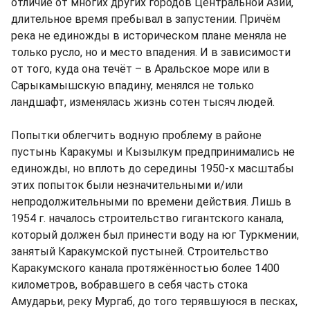
отличие от многих других городов Центральной Азии,
длительное время пребывал в запустении. Причём
река не единожды в историческом плане меняла не
только русло, но и место впадения. И в зависимости
от того, куда она течёт – в Аральское море или в
Сарыкамышскую впадину, менялся не только
ландшафт, изменялась жизнь сотен тысяч людей.
Попытки облегчить водную проблему в районе
пустынь Каракумы и Кызылкум предпринимались не
единожды, но вплоть до середины 1950-х масштабы
этих попыток были незначительными и/или
непродолжительными по времени действия. Лишь в
1954 г. началось строительство гигантского канала,
который должен был принести воду на юг Туркмении,
занятый Каракумской пустыней. Строительство
Каракумского канала протяжённостью более 1400
километров, вобравшего в себя часть стока
Амударьи, реку Мургаб, до того терявшуюся в песках,