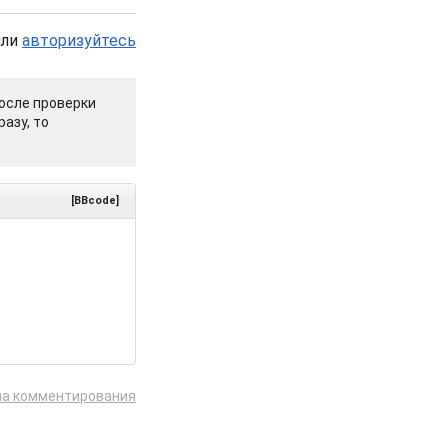
или
авторизуйтесь
осле проверки
азу, то
[BBcode]
ла комментирования