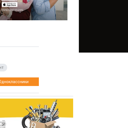
нт
Одноклассники