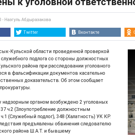
ны к уголовной ответственн
0
-
Назгуль Абдыразакова
Twitter
Вконтакте
сык-Кульской области проведенной проверкой
служебного подлога со стороны должностных
ульского района при расследовании уголовного
еся в фальсификации документов касательно
ственных доказательств. Об этом сообщает
прокуратуры.
у надзорным органом возбуждено 2 уголовных
337 ч.2 (Злоупотребление должностным
ч.1 (Служебный подлог), 348 (Халатность) УК КР.
следствия предъявлены обвинения следователю
кого района Ш.А.Т. и бывшему