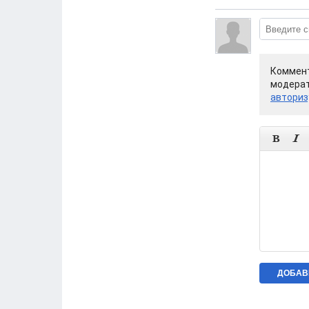
Коммент
модерат
авториз

