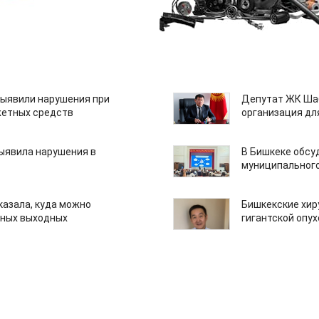
ыявили нарушения при
Депутат ЖК Шаб
етных средств
организация дл
ыявила нарушения в
В Бишкеке обсу
муниципального
казала, куда можно
Бишкекские хир
нных выходных
гигантской опу