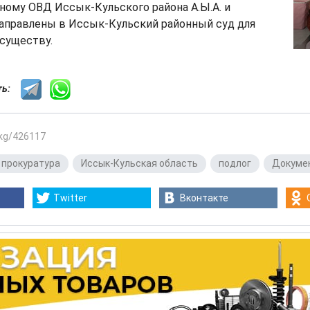
ному ОВД Иссык-Кульского района А.Ы.А. и
направлены в Иссык-Кульский районный суд для
существу.
сть:
.kg/426117
 прокуратура
,
Иссык-Кульская область
,
подлог
,
Докуме
Twitter
Вконтакте