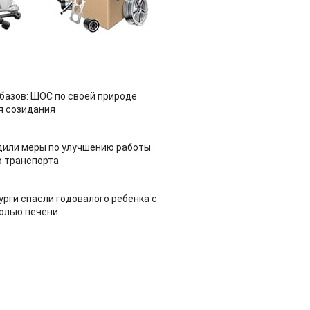
азов: ШОС по своей природе
я созидания
дили меры по улучшению работы
 транспорта
урги спасли годовалого ребенка с
холью печени