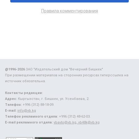
Правила комментирования
@1996-2026
ЗАО "Издательский дом "Вечерний Бишкек"
При размещении материалов на сторонних ресурсах гиперссылка на
источник обязательна.
Контакты редакции:
Адрес:
Кыргызстан, г. Бишкек, ул. Усенбаева, 2.
Телефон:
+996 (312) 88-18-09.
E-mail:
info@vb.kg
Телефон рекламного отдела:
+996 (312) 48-62-03.
E-mail рекламного отдела:
vbavto@vb.kg, vb48k@vb.kg