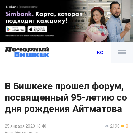
KG
В Бишкеке прошел форум,
посвященный 95-летию со
дня рождения Айтматова
25 января 2023 16:40
2198
0
Нина Ничипорова