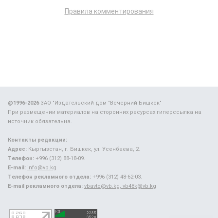
Правила комментирования
@1996-2026
ЗАО "Издательский дом "Вечерний Бишкек"
При размещении материалов на сторонних ресурсах гиперссылка на
источник обязательна.
Контакты редакции:
Адрес:
Кыргызстан, г. Бишкек, ул. Усенбаева, 2.
Телефон:
+996 (312) 88-18-09.
E-mail:
info@vb.kg
Телефон рекламного отдела:
+996 (312) 48-62-03.
E-mail рекламного отдела:
vbavto@vb.kg, vb48k@vb.kg