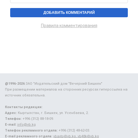
Правила комментирования
@1996-2026
ЗАО "Издательский дом "Вечерний Бишкек"
При размещении материалов на сторонних ресурсах гиперссылка на
источник обязательна.
Контакты редакции:
Адрес:
Кыргызстан, г. Бишкек, ул. Усенбаева, 2.
Телефон:
+996 (312) 88-18-09.
E-mail:
info@vb.kg
Телефон рекламного отдела:
+996 (312) 48-62-03.
E-mail рекламного отдела:
vbavto@vb.kg, vb48k@vb.kg