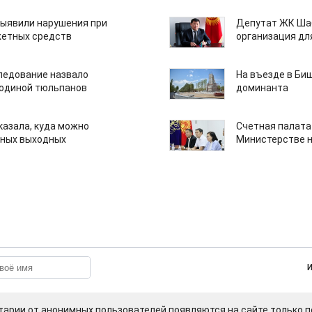
ыявили нарушения при
Депутат ЖК Шаб
етных средств
организация дл
едование назвало
На въезде в Би
одиной тюльпанов
доминанта
казала, куда можно
Счетная палата
нных выходных
Министерстве н
арии от анонимных пользователей появляются на сайте только п