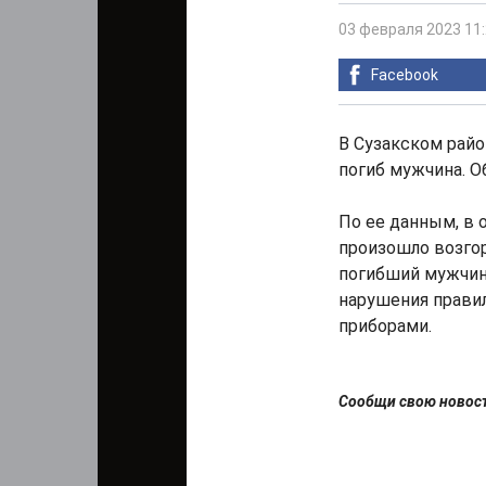
03 февраля 2023 11
Facebook
В Сузакском рай
погиб мужчина. О
По ее данным, в 
произошло возго
погибший мужчина
нарушения прави
приборами.
Сообщи свою ново