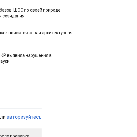
азов: ШОС по своей природе
я созидания
шкек появится новая архитектурная
 КР выявила нарушения в
ауки
или
авторизуйтесь
осле проверки