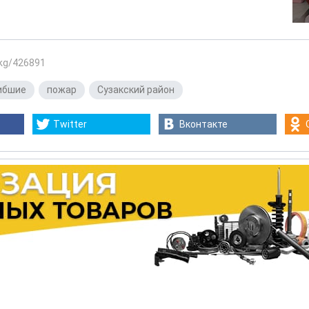
.kg/426891
ибшие
,
пожар
,
Сузакский район
Twitter
Вконтакте