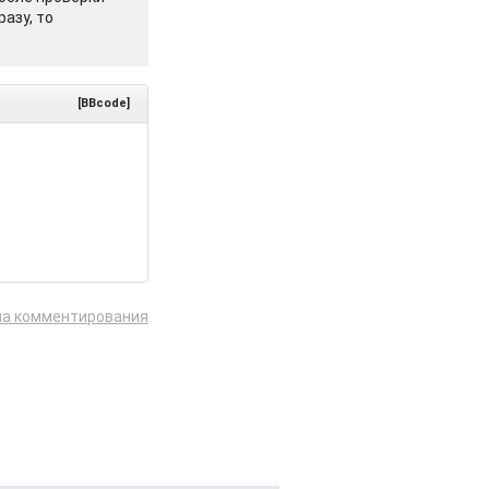
азу, то
[BBcode]
ла комментирования