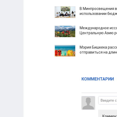
В Минпросвещения в
использовании бюдж
Международное иссл
Центральную Азию р
Мэрия Бишкека расс
отправиться на дли
КОММЕНТАРИИ
Коммент