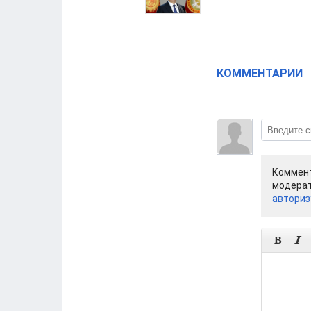
КОММЕНТАРИИ
Коммент
модерат
авториз

