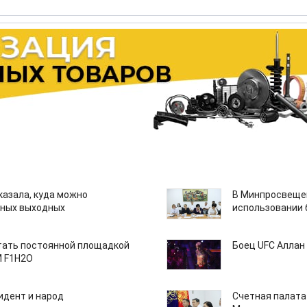
казала, куда можно
В Минпросвещен
нных выходных
использовании
тать постоянной площадкой
Боец UFC Аллан 
M F1H2O
идент и народ
Счетная палата