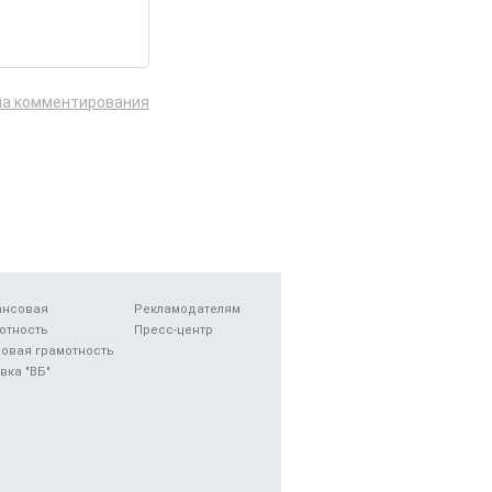
ла комментирования
ансовая
Рекламодателям
отность
Пресс-центр
овая грамотность
вка "ВБ"