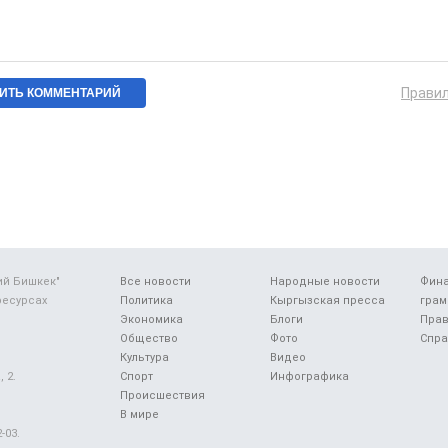
Прави
ий Бишкек"
Все новости
Народные новости
Фин
ресурсах
Политика
Кыргызская пресса
грам
Экономика
Блоги
Прав
Общество
Фото
Спра
Культура
Видео
 2.
Спорт
Инфографика
Происшествия
В мире
-03.