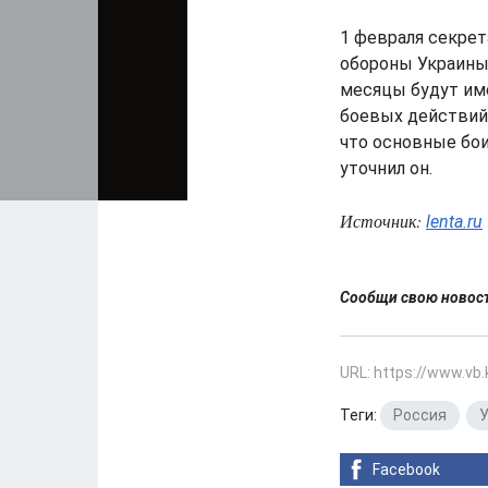
1 февраля секрет
обороны Украины
месяцы будут им
боевых действий 
что основные бои 
уточнил он.
Источник:
lenta.ru
Сообщи свою ново
URL: https://www.vb
Теги:
Россия
,
У
Facebook