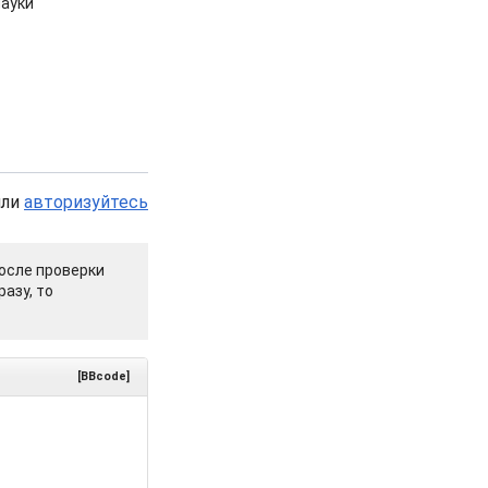
ауки
или
авторизуйтесь
осле проверки
азу, то
[BBcode]