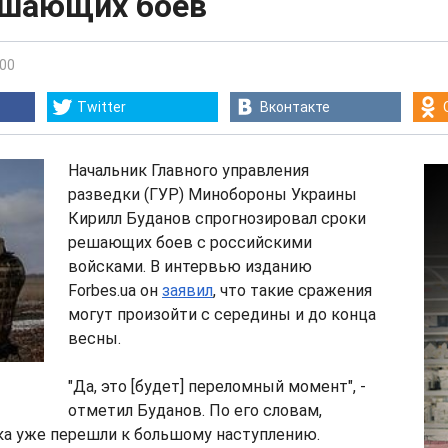
ешающих боев
:00
Twitter
Вконтакте
Начальник Главного управления
разведки (ГУР) Минобороны Украины
Кирилл Буданов спрогнозировал сроки
решающих боев с российскими
войсками. В интервью изданию
Forbes.ua он
заявил
, что такие сражения
могут произойти с середины и до конца
весны.
"Да, это [будет] переломный момент", -
отметил Буданов. По его словам,
ка уже перешли к большому наступлению.