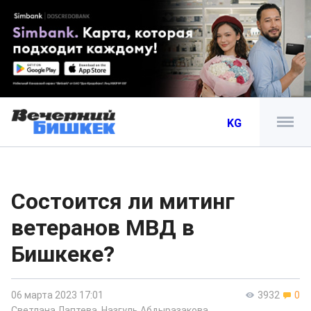
KG
Состоится ли митинг
ветеранов МВД в
Бишкеке?
06 марта 2023 17:01
3932
0
Светлана Лаптева
,
Назгуль Абдыразакова