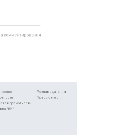
ла комментирования
ансовая
Рекламодателям
отность
Пресс-центр
овая грамотность
вка "ВБ"