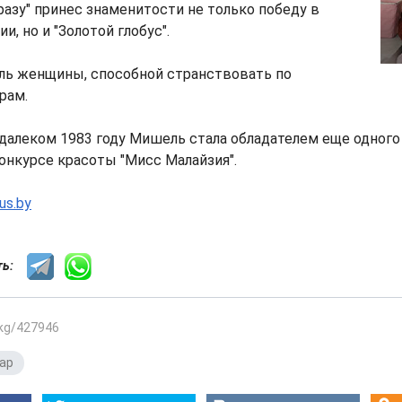
разу" принес знаменитости не только победу в
и, но и "Золотой глобус".
оль женщины, способной странствовать по
рам.
 далеком 1983 году Мишель стала обладателем еще одного 
онкурсе красоты "Мисс Малайзия".
us.by
сть:
.kg/427946
ар