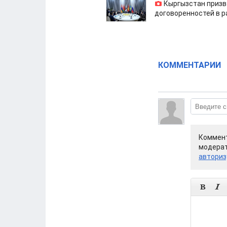
Кыргызстан призв
договоренностей в 
КОММЕНТАРИИ
Коммент
модерат
авториз

