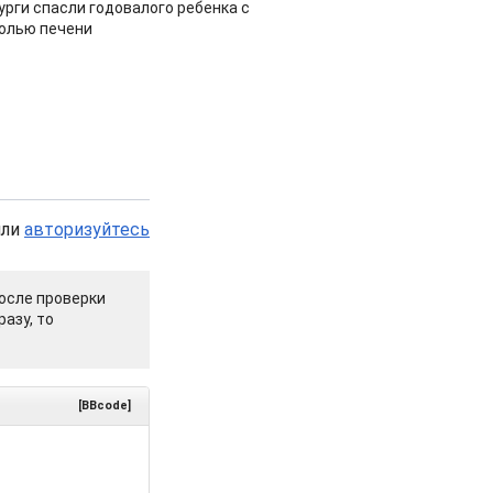
урги спасли годовалого ребенка с
холью печени
или
авторизуйтесь
осле проверки
азу, то
[BBcode]