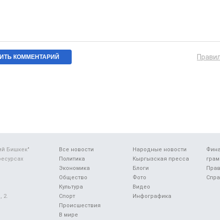
Прави
ий Бишкек"
Все новости
Народные новости
Фин
ресурсах
Политика
Кыргызская пресса
грам
Экономика
Блоги
Прав
Общество
Фото
Спра
Культура
Видео
 2.
Спорт
Инфографика
Происшествия
В мире