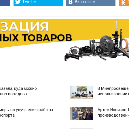
Twitter
Вконтакте
казала, куда можно
В Минпросвещен
нных выходных
использовании
 меры по улучшению работы
Артем Новиков:
нспорта
производствен