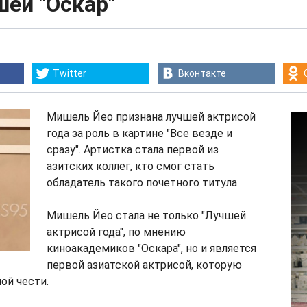
ей "Оскар"
Twitter
Вконтакте
Мишель Йео признана лучшей актрисой
года за роль в картине "Все везде и
сразу". Артистка стала первой из
азитских коллег, кто смог стать
обладатель такого почетного титула.
Мишель Йео стала не только "Лучшей
актрисой года", по мнению
киноакадемиков "Оскара", но и является
первой азиатской актрисой, которую
ой чести.