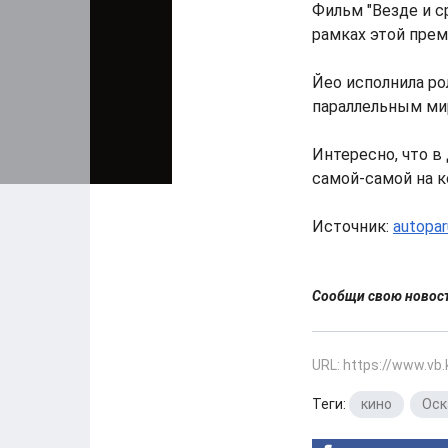
Фильм "Везде и с
рамках этой преми
Йео исполнила р
параллельным ми
Интересно, что в
самой-самой на к
Источник:
autopar
Сообщи свою ново
URL: https://www.vb
Теги:
кино
,
Оск