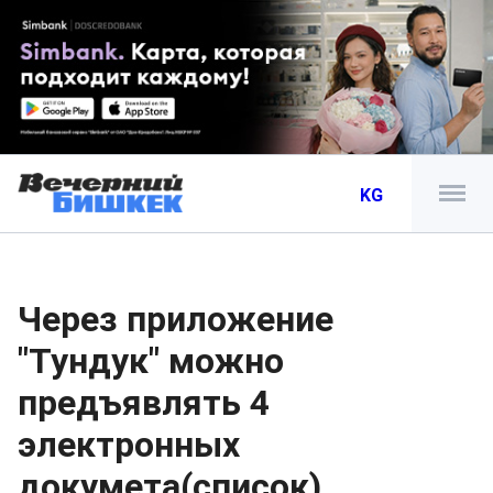
KG
Через приложение
"Тундук" можно
предъявлять 4
электронных
докумета(список)