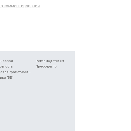
ла комментирования
ансовая
Рекламодателям
отность
Пресс-центр
овая грамотность
вка "ВБ"