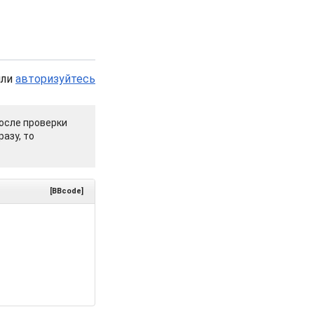
или
авторизуйтесь
осле проверки
азу, то
[BBcode]