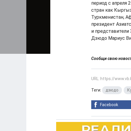
период с апреля 
стран как Кыргыз
Туркменистан, Аф
президент Азиат
и представители
Дзюдо Мариус Ви
Сообщи свою ново
URL: https://www.vb
Теги:
дзюдо
,
К
Facebook