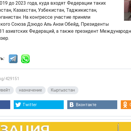
2019 до 2023 года, куда входят Федерации таких
стан, Казахстан, Узбекистан, Таджикистан,
ганистан. На конгрессе участие приняли
ского Союза Дзюдо Аль Анзи Обейд, Президенты
 31 азиатских Федераций, а также президент Международ
зер.
сть:
.kg/429151
увейт
,
назначение
,
Кыргызстан
Twitter
Вконтакте