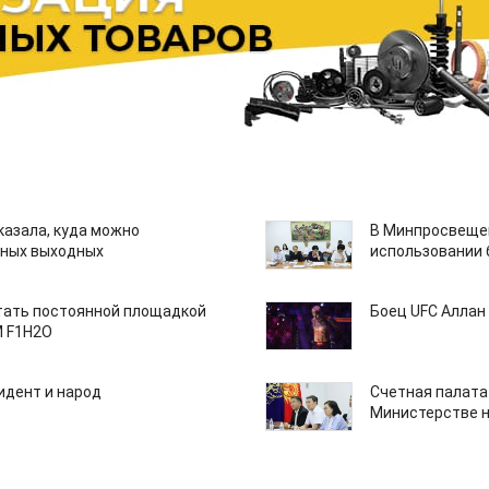
казала, куда можно
В Минпросвещен
нных выходных
использовании
тать постоянной площадкой
Боец UFC Аллан 
M F1H2O
идент и народ
Счетная палата
Министерстве н