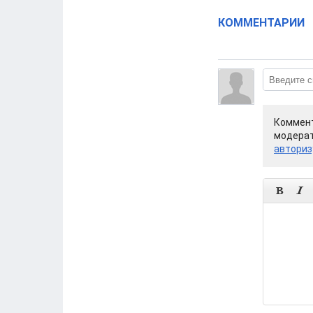
КОММЕНТАРИИ
Коммент
модерат
авториз

