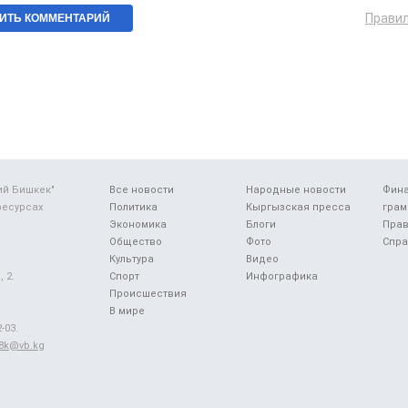
Прави
ий Бишкек"
Все новости
Народные новости
Фин
ресурсах
Политика
Кыргызская пресса
грам
Экономика
Блоги
Прав
Общество
Фото
Спра
Культура
Видео
 2.
Спорт
Инфографика
Происшествия
В мире
-03.
48k@vb.kg