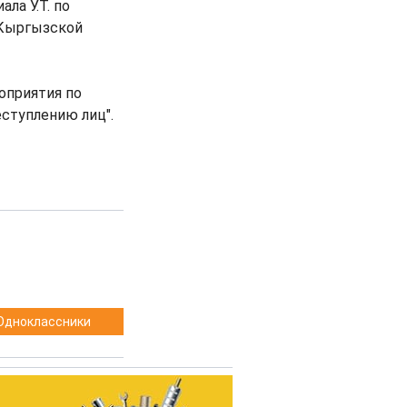
ла У.Т. по
 Кыргызской
оприятия по
ступлению лиц".
Одноклассники