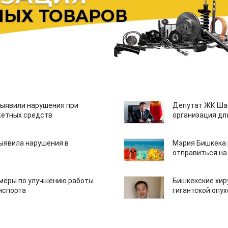
ыявили нарушения при
Депутат ЖК Шаб
етных средств
организация дл
ыявила нарушения в
Мэрия Бишкека 
отправиться на
 меры по улучшению работы
Бишкекские хир
нспорта
гигантской опу