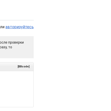
или
авторизуйтесь
осле проверки
азу, то
[BBcode]