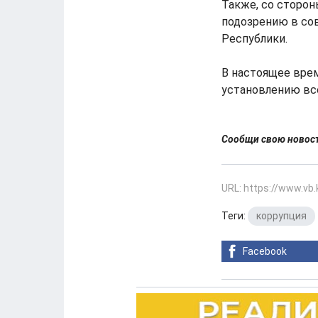
Также, со сторон
подозрению в сов
Республики.
В настоящее вре
установлению все
Сообщи свою ново
URL: https://www.vb
Теги:
коррупция
Facebook