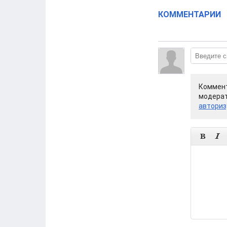
КОММЕНТАРИИ
Коммент
модерат
авториз

