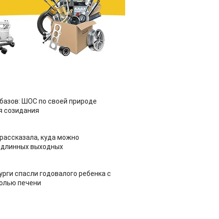
азов: ШОС по своей природе
я созидания
рассказала, куда можно
 длинных выходных
урги спасли годовалого ребенка с
холью печени