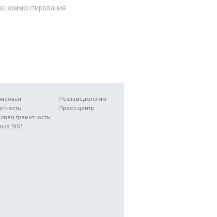
ла комментирования
ансовая
Рекламодателям
отность
Пресс-центр
овая грамотность
вка "ВБ"