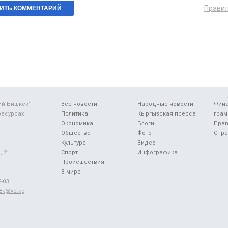
Прави
ий Бишкек"
Все новости
Народные новости
Фин
ресурсах
Политика
Кыргызская пресса
грам
Экономика
Блоги
Прав
Общество
Фото
Спра
Культура
Видео
 2.
Спорт
Инфографика
Происшествия
В мире
-03.
48k@vb.kg