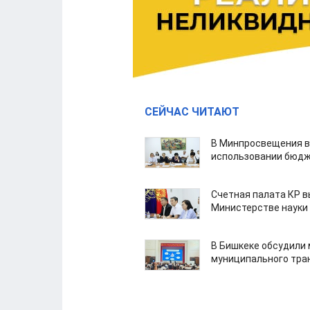
СЕЙЧАС ЧИТАЮТ
В Минпросвещения в
использовании бюдж
Счетная палата КР в
Министерстве науки
В Бишкеке обсудили
муниципального тра