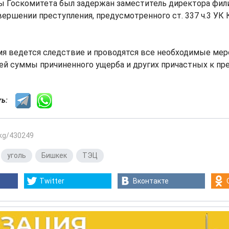
ы Госкомитета был задержан заместитель директора филиа
ершении преступления, предусмотренного ст. 337 ч.3 УК
мя ведется следствие и проводятся все необходимые мер
й суммы причиненного ущерба и других причастных к пре
сть:
.kg/430249
,
уголь
,
Бишкек
,
ТЭЦ
Twitter
Вконтакте