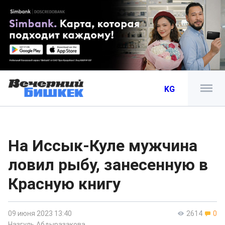
KG
На Иссык-Куле мужчина
ловил рыбу, занесенную в
Красную книгу
09 июня 2023 13:40
2614
0
Назгуль Абдыразакова