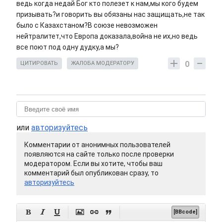
ведь когда недай Бог кто полезет к нам,мы кого будем
призывать?и говорить вы обязаны нас защищать,не так
было с Казахстаном?В союзе невозможен
нейтралитет,что Европа доказала,война не их,но ведь
все поют под одну дудку,а мы?
0
ЦИТИРОВАТЬ
ЖАЛОБА МОДЕРАТОРУ
или
авторизуйтесь
Комментарии от анонимных пользователей
появляются на сайте только после проверки
модератором. Если вы хотите, чтобы ваш
комментарий был опубликован сразу, то
авторизуйтесь






[BBcode]