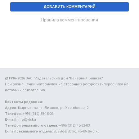
Правила комментирования
@1996-2026
ЗАО "Издательский дом "Вечерний Бишкек"
При размещении материалов на сторонних ресурсах гиперссылка на
источник обязательна.
Контакты редакции:
Адрес:
Кыргызстан, г. Бишкек, ул. Усенбаева, 2.
Телефон:
+996 (312) 88-18-09.
E-mail:
info@vb.kg
Телефон рекламного отдела:
+996 (312) 48-62-03.
E-mail рекламного отдела:
vbavto@vb.kg, vb48k@vb.kg