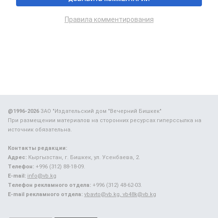
Правила комментирования
@1996-2026
ЗАО "Издательский дом "Вечерний Бишкек"
При размещении материалов на сторонних ресурсах гиперссылка на
источник обязательна.
Контакты редакции:
Адрес:
Кыргызстан, г. Бишкек, ул. Усенбаева, 2.
Телефон:
+996 (312) 88-18-09.
E-mail:
info@vb.kg
Телефон рекламного отдела:
+996 (312) 48-62-03.
E-mail рекламного отдела:
vbavto@vb.kg, vb48k@vb.kg