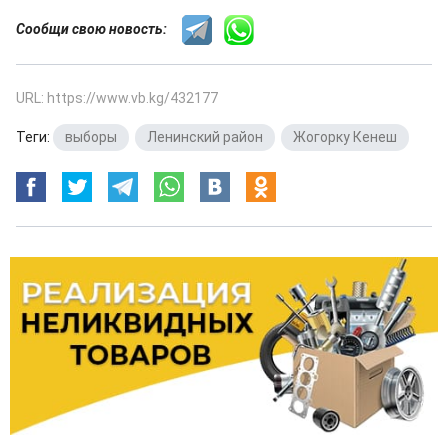
Сообщи свою новость:
URL: https://www.vb.kg/432177
Теги:
выборы
,
Ленинский район
,
Жогорку Кенеш