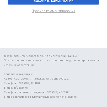
Правила комментирования
@1996-2026
ЗАО "Издательский дом "Вечерний Бишкек"
При размещении материалов на сторонних ресурсах гиперссылка на
источник обязательна.
Контакты редакции:
Адрес:
Кыргызстан, г. Бишкек, ул. Усенбаева, 2.
Телефон:
+996 (312) 88-18-09.
E-mail:
info@vb.kg
Телефон рекламного отдела:
+996 (312) 48-62-03.
E-mail рекламного отдела:
vbavto@vb.kg, vb48k@vb.kg