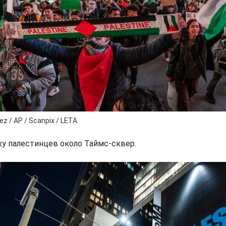
z / AP / Scanpix / LETA
у палестинцев около Таймс-сквер.