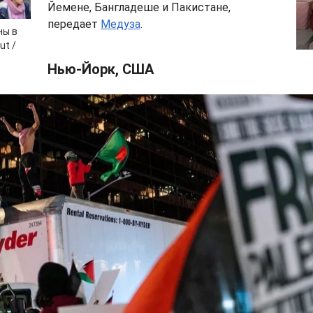
Йемене, Бангладеше и Пакистане,
передает
Медуза
.
ны в
ut /
Нью-Йорк, США