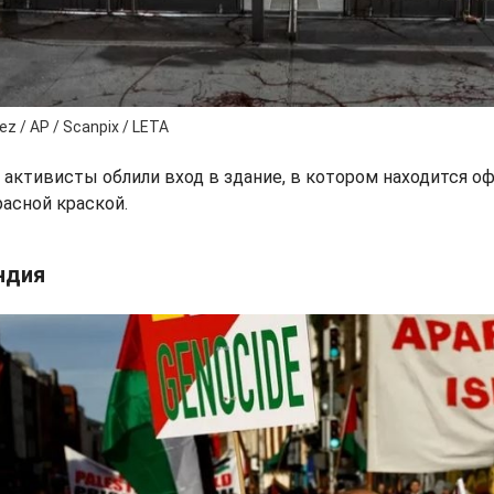
z / AP / Scanpix / LETA
активисты облили вход в здание, в котором находится о
расной краской.
ндия