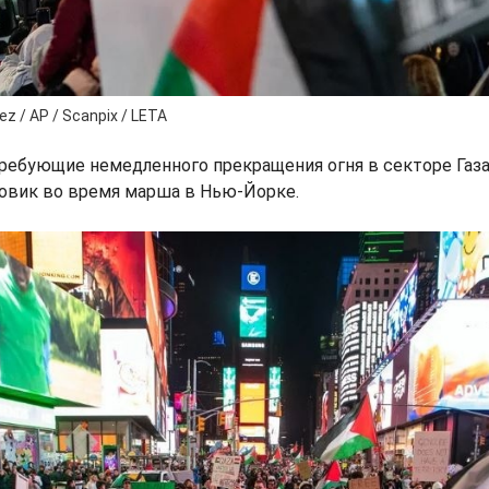
z / AP / Scanpix / LETA
ебующие немедленного прекращения огня в секторе Газа,
зовик во время марша в Нью-Йорке.