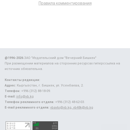
Правила комментирования
@1996-2026
ЗАО "Издательский дом "Вечерний Бишкек"
При размещении материалов на сторонних ресурсах гиперссылка на
источник обязательна.
Контакты редакции:
Адрес:
Кыргызстан, г. Бишкек, ул. Усенбаева, 2.
Телефон:
+996 (312) 88-18-09.
E-mail:
info@vb.kg
Телефон рекламного отдела:
+996 (312) 48-62-03.
E-mail рекламного отдела:
vbavto@vb.kg, vb48k@vb.kg