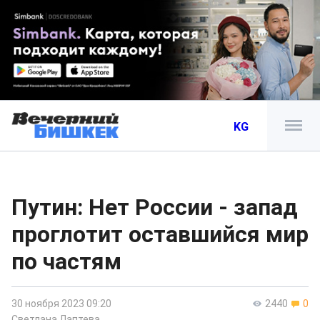
KG
Путин: Нет России - запад
проглотит оставшийся мир
по частям
30 ноября 2023 09:20
2440
0
Светлана Лаптева