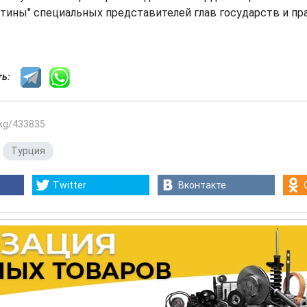
тины" специальных представителей глав государств и пр
сть:
.kg/433835
,
Турция
Twitter
Вконтакте