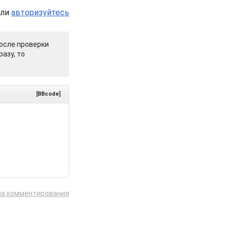
или
авторизуйтесь
осле проверки
азу, то
[BBcode]
ла комментирования