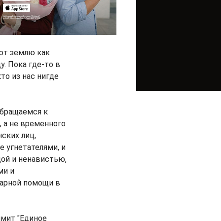
ют землю как
. Пока где-то в
о из нас нигде
обращаемся к
 а не временного
ских лиц,
е угнетателями, и
дой и ненавистью,
ми и
тарной помощи в
ммит "Единое