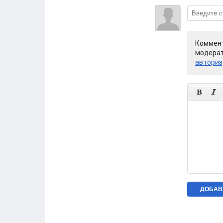
Коммент
модерат
авториз

