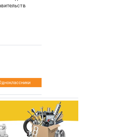
авительств
Одноклассники