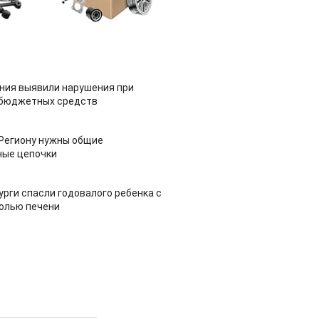
ия выявили нарушения при
 бюджетных средств
 Региону нужны общие
ные цепочки
урги спасли годовалого ребенка с
холью печени