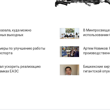
казала, куда можно
В Минпросвещен
нных выходных
использовании
 меры по улучшению работы
Артем Новиков:
нспорта
производствен
ал ускорить реализацию
Бишкекские хир
рамках ЕАЭС
гигантской опу