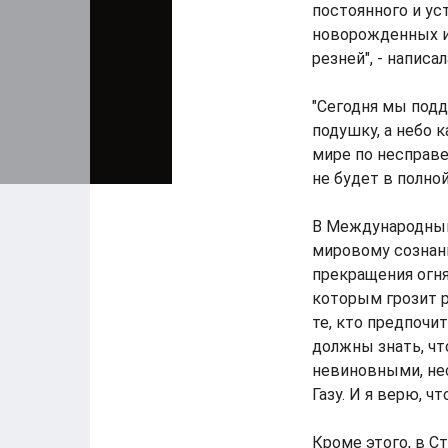
постоянного и ус
новорожденных и
резней", - написа
"Сегодня мы под
подушку, а небо 
мире по несправ
не будет в полно
В Международный
мировому сознани
прекращения огн
которым грозит ре
те, кто предпочи
должны знать, чт
невиновными, нес
Газу. И я верю, ч
Кроме этого, в С