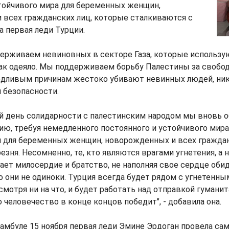
тойчивого мира для беременных женщин,
 всех гражданских лиц, которые сталкиваются с
ла первая леди Турции.
держиваем невиновных в секторе Газа, которые использу
как одеяло. Мы поддерживаем борьбу Палестины за свободу
едливым причинам жестоко убивают невинных людей, никт
й безопасности.
 день солидарности с палестинским народом мы вновь 
ю, требуя немедленного постоянного и устойчивого мира,
я для беременных женщин, новорожденных и всех граждан
зня. Несомненно, те, кто являются врагами угнетения, а н
тает милосердие и братство, не наполняя свое сердце оби
о они не одиноки. Турция всегда будет рядом с угнетенны
мотря ни на что, и будет работать над отправкой гумани
то человечество в конце концов победит", - добавила она.
тамбуле 15 ноября первая леди Эмине Эрдоган провела са