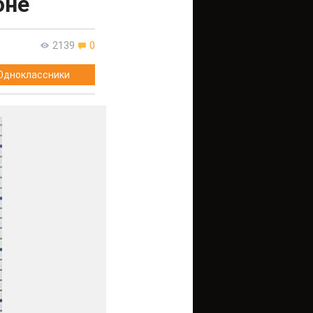
оне
2139
0
Одноклассники