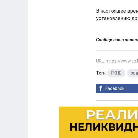
В настоящее вре
установлению др
Сообщи свою ново
URL: https://www.vb
Теги:
ГКНБ
,
за
Facebook