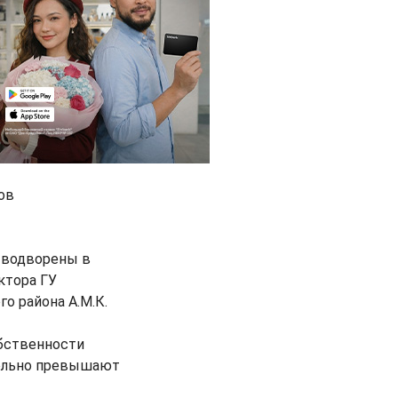
ов
и водворены в
ктора ГУ
го района А.М.К.
бственности
тельно превышают