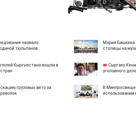
едование назвало
Мэрия Бишкека 
одиной тюльпанов
столицы на муз
ателей Кыргызстана вошли в
Сыргаку Кен
 стран
уголовного дела
скацию грузовых авто за
В Минпросвещен
еревозок
использовании