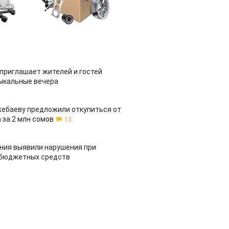
приглашает жителей и гостей
ыкальные вечера
жебаеву предложили откупиться от
 за 2 млн сомов
13
ия выявили нарушения при
 бюджетных средств