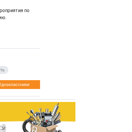
роприятия по
ию.
сть
Одноклассники