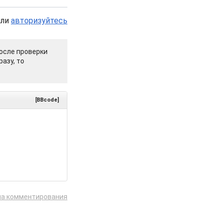
или
авторизуйтесь
осле проверки
азу, то
[BBcode]
ла комментирования