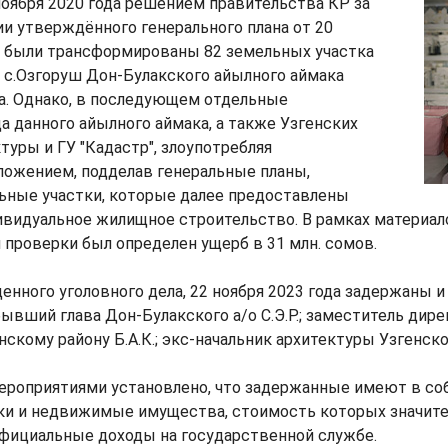
ноября 2020 года решением правительства КР за
и утверждённого генерального плана от 20
а были трансформированы 82 земельных участка
 с.Озгоруш Дон-Булакского айылного аймака
а. Однако, в последующем отдельные
 данного айылного аймака, а также Узгенских
туры и ГУ "Кадастр", злоупотребляя
ожением, подделав генеральные планы,
ьные участки, которые далее предоставлены
ивидуальное жилищное строительство. В рамках материал
проверки был определен ущерб в 31 млн. сомов.
енного уголовного дела, 22 ноября 2023 года задержаны 
вший глава Дон-Булакского а/о С.Э.Р.; заместитель дире
нскому району Б.А.К.; экс-начальник архитектуры Узгенско
роприятиями установлено, что задержанные имеют в со
ки и недвижимые имущества, стоимость которых значи
официальные доходы на государственной службе.