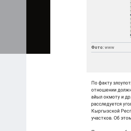
Фото:
www
По факту злоупо
отношении должн
айыл окмоту и др
расследуется угол
Кыргызской Респ
участков. Об это