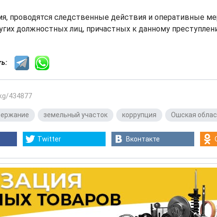
мя, проводятся следственные действия и оперативные ме
угих должностных лиц, причастных к данному преступлен
сть:
.kg/434877
держание
,
земельный участок
,
коррупция
,
Ошская обла
Twitter
Вконтакте