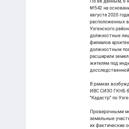
По ее данным, 6 
№542 на основани
августа 2020 год
расположенных в
Узгенского район
должностные лица
филиалов архитек
должностным пол
расширили земел
жителям под инд
досследственной 
В рамках возбужд
ИВС СИЗО ГКНБ бы
"Кадастр" по Узге
Проверочными ме
земельные участ
их фактические 