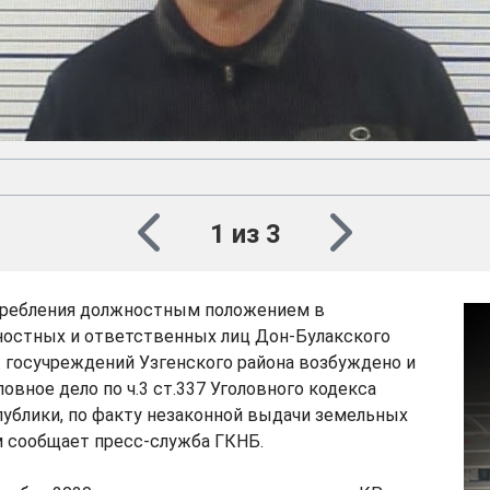
1 из 3
требления должностным положением в
остных и ответственных лиц Дон-Булакского
. госучреждений Узгенского района возбуждено и
овное дело по ч.3 ст.337 Уголовного кодекса
ублики, по факту незаконной выдачи земельных
м сообщает пресс-служба ГКНБ.