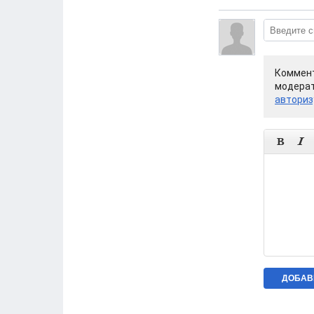
Коммент
модерат
авториз

