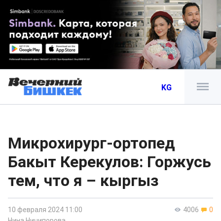
KG
Микрохирург-ортопед
Бакыт Керекулов: Горжусь
тем, что я – кыргыз
10 февраля 2024 11:00
4006
0
Нина Ничипорова